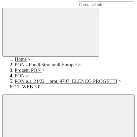
Campo di ricerca per le pagine del sito
Home
>
PON - Fondi Strutturali Europei
>
Progetti PON
>
PON
>
PON a.s. 21/22__prot. 9707: ELENCO PROGETTI
>
17. WEB 3.0