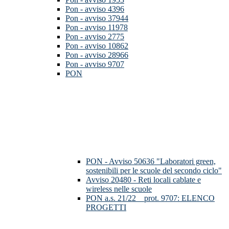
Pon - avviso 4396
Pon - avviso 37944
Pon - avviso 11978
Pon - avviso 2775
Pon - avviso 10862
Pon - avviso 28966
Pon - avviso 9707
PON
PON - Avviso 50636 "Laboratori green,
sostenibili per le scuole del secondo ciclo"
Avviso 20480 - Reti locali cablate e
wireless nelle scuole
PON a.s. 21/22__prot. 9707: ELENCO
PROGETTI