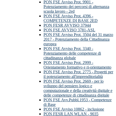
PON FSE Avviso Prot. 9901 -
Potenziamento dei percorsi di alternanza
scuola lavoro - 2ed
PON FSE Avviso Prot. 4396 -
COMPETENZE DI BASE 2ED
PON FESR AVVISO 37944
PON FSE AVVISO 3781-ASL
PON FSE Avviso Prot. 3504 del 31 marzo
2017 - Potenziamento della Cittadinanza
europea
PON FSE Avviso Prot. 3340 -
Potenziamento delle competenze di
cittadinanza globale
PON FSE Avviso Prot. 2999 -
Orientamento formativo e ri-orientamento
PON FSE Avviso Prot. 2775 - Progetti per
il potenziamento all'imprenditorialità
PON FSE Avviso Prot. 2669 - per lo
sviluppo del pensiero logico e
computazionale e della creatività digitale e
delle competenze di cittadinanza digitale
PON FSE Avv.Pubbl.1953 - Competenze
di Base
PON FSE Avviso 10862 - inclusione
PON FESR LAN WLAN - 9035