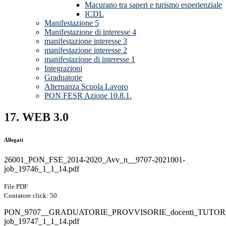
Macurano tra saperi e turismo esperienziale
ICDL
Manifestazione 5
Manifestazione di interesse 4
manifestazione interesse 3
manifestazione interesse 2
manifestazione di interesse 1
Integrazioni
Graduatorie
Alternanza Scuola Lavoro
PON FESR Azione 10.8.1.
17. WEB 3.0
Allegati
26001_PON_FSE_2014-2020_Avv_n__9707-2021001-
job_19746_1_1_14.pdf
File PDF
Contatore click: 50
PON_9707__GRADUATORIE_PROVVISORIE_docenti_TUTOR_
job_19747_1_1_14.pdf