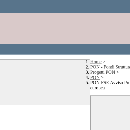
Home
>
PON - Fondi Struttur
Progetti PON
>
PON
>
PON FSE Avviso Prot.
europea