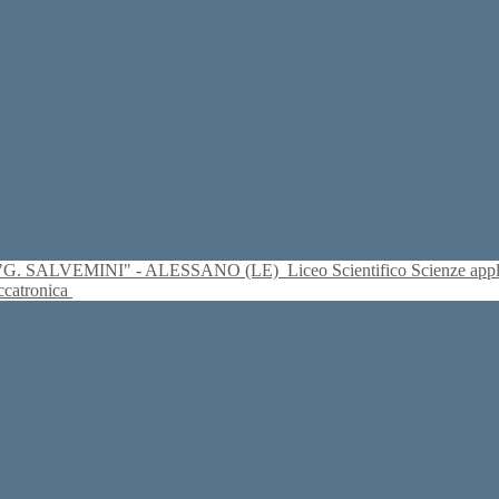
S. "G. SALVEMINI" - ALESSANO (LE)
Liceo Scientifico Scienze ap
eccatronica