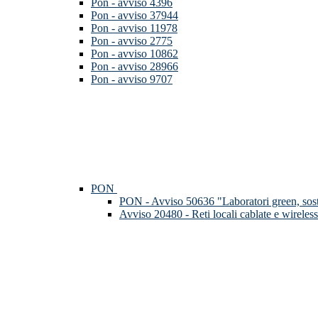
Pon - avviso 4396
Pon - avviso 37944
Pon - avviso 11978
Pon - avviso 2775
Pon - avviso 10862
Pon - avviso 28966
Pon - avviso 9707
PON
PON - Avviso 50636 "Laboratori green, soste
Avviso 20480 - Reti locali cablate e wireless