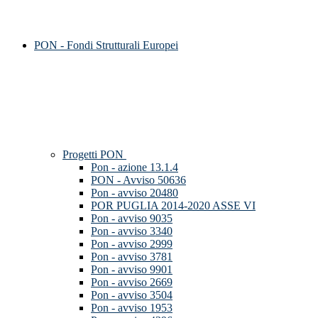
PON - Fondi Strutturali Europei
Progetti PON
Pon - azione 13.1.4
PON - Avviso 50636
Pon - avviso 20480
POR PUGLIA 2014-2020 ASSE VI
Pon - avviso 9035
Pon - avviso 3340
Pon - avviso 2999
Pon - avviso 3781
Pon - avviso 9901
Pon - avviso 2669
Pon - avviso 3504
Pon - avviso 1953