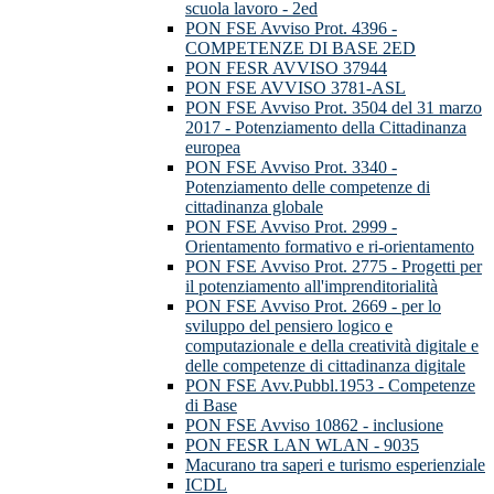
scuola lavoro - 2ed
PON FSE Avviso Prot. 4396 -
COMPETENZE DI BASE 2ED
PON FESR AVVISO 37944
PON FSE AVVISO 3781-ASL
PON FSE Avviso Prot. 3504 del 31 marzo
2017 - Potenziamento della Cittadinanza
europea
PON FSE Avviso Prot. 3340 -
Potenziamento delle competenze di
cittadinanza globale
PON FSE Avviso Prot. 2999 -
Orientamento formativo e ri-orientamento
PON FSE Avviso Prot. 2775 - Progetti per
il potenziamento all'imprenditorialità
PON FSE Avviso Prot. 2669 - per lo
sviluppo del pensiero logico e
computazionale e della creatività digitale e
delle competenze di cittadinanza digitale
PON FSE Avv.Pubbl.1953 - Competenze
di Base
PON FSE Avviso 10862 - inclusione
PON FESR LAN WLAN - 9035
Macurano tra saperi e turismo esperienziale
ICDL