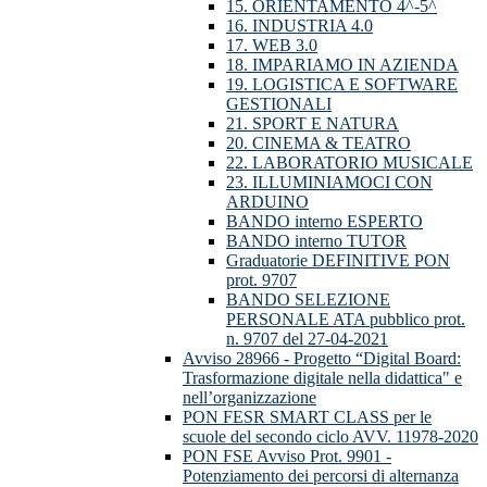
15. ORIENTAMENTO 4^-5^
16. INDUSTRIA 4.0
17. WEB 3.0
18. IMPARIAMO IN AZIENDA
19. LOGISTICA E SOFTWARE
GESTIONALI
21. SPORT E NATURA
20. CINEMA & TEATRO
22. LABORATORIO MUSICALE
23. ILLUMINIAMOCI CON
ARDUINO
BANDO interno ESPERTO
BANDO interno TUTOR
Graduatorie DEFINITIVE PON
prot. 9707
BANDO SELEZIONE
PERSONALE ATA pubblico prot.
n. 9707 del 27-04-2021
Avviso 28966 - Progetto “Digital Board:
Trasformazione digitale nella didattica" e
nell’organizzazione
PON FESR SMART CLASS per le
scuole del secondo ciclo AVV. 11978-2020
PON FSE Avviso Prot. 9901 -
Potenziamento dei percorsi di alternanza