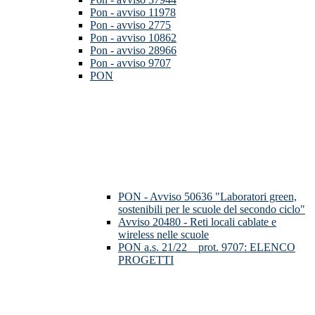
Pon - avviso 11978
Pon - avviso 2775
Pon - avviso 10862
Pon - avviso 28966
Pon - avviso 9707
PON
PON - Avviso 50636 "Laboratori green,
sostenibili per le scuole del secondo ciclo"
Avviso 20480 - Reti locali cablate e
wireless nelle scuole
PON a.s. 21/22__prot. 9707: ELENCO
PROGETTI