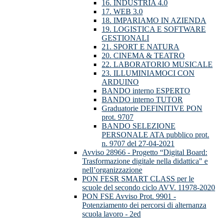
16. INDUSTRIA 4.0
17. WEB 3.0
18. IMPARIAMO IN AZIENDA
19. LOGISTICA E SOFTWARE
GESTIONALI
21. SPORT E NATURA
20. CINEMA & TEATRO
22. LABORATORIO MUSICALE
23. ILLUMINIAMOCI CON
ARDUINO
BANDO interno ESPERTO
BANDO interno TUTOR
Graduatorie DEFINITIVE PON
prot. 9707
BANDO SELEZIONE
PERSONALE ATA pubblico prot.
n. 9707 del 27-04-2021
Avviso 28966 - Progetto “Digital Board:
Trasformazione digitale nella didattica" e
nell’organizzazione
PON FESR SMART CLASS per le
scuole del secondo ciclo AVV. 11978-2020
PON FSE Avviso Prot. 9901 -
Potenziamento dei percorsi di alternanza
scuola lavoro - 2ed