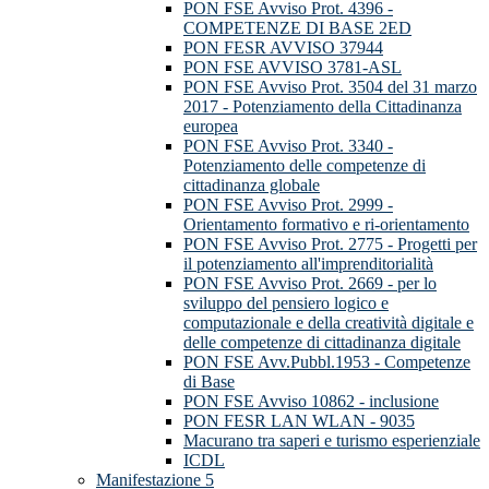
PON FSE Avviso Prot. 4396 -
COMPETENZE DI BASE 2ED
PON FESR AVVISO 37944
PON FSE AVVISO 3781-ASL
PON FSE Avviso Prot. 3504 del 31 marzo
2017 - Potenziamento della Cittadinanza
europea
PON FSE Avviso Prot. 3340 -
Potenziamento delle competenze di
cittadinanza globale
PON FSE Avviso Prot. 2999 -
Orientamento formativo e ri-orientamento
PON FSE Avviso Prot. 2775 - Progetti per
il potenziamento all'imprenditorialità
PON FSE Avviso Prot. 2669 - per lo
sviluppo del pensiero logico e
computazionale e della creatività digitale e
delle competenze di cittadinanza digitale
PON FSE Avv.Pubbl.1953 - Competenze
di Base
PON FSE Avviso 10862 - inclusione
PON FESR LAN WLAN - 9035
Macurano tra saperi e turismo esperienziale
ICDL
Manifestazione 5