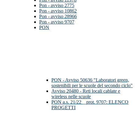
Pon - avviso 2775
Pon - avviso 10862
Pon - avviso 28966
Pon - avviso 9707
PON
PON - Avviso 50636 "Laboratori green,
sostenibili per le scuole del secondo ciclo"
Avviso 20480 - Reti locali cablate e
wireless nelle scuole
PON a.s. 21/22__prot. 9707: ELENCO
PROGETTI