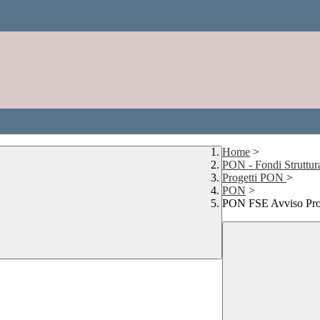
Home
>
PON - Fondi Struttur
Progetti PON
>
PON
>
PON FSE Avviso Prot.