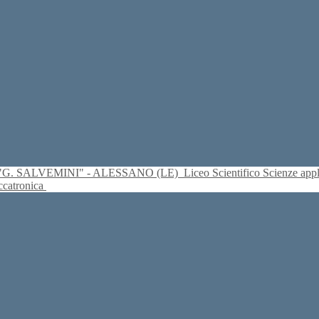
S. "G. SALVEMINI" - ALESSANO (LE)
Liceo Scientifico Scienze ap
eccatronica