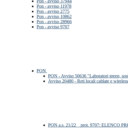
Pon - avviso 37944
Pon - avviso 11978
Pon - avviso 2775
Pon - avviso 10862
Pon - avviso 28966
Pon - avviso 9707
PON
PON - Avviso 50636 "Laboratori green, soste
Avviso 20480 - Reti locali cablate e wireless
PON a.s. 21/22__prot. 9707: ELENCO 