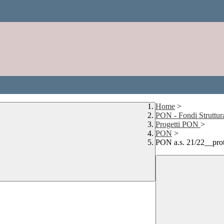
Home
>
PON - Fondi Struttur
Progetti PON
>
PON
>
PON a.s. 21/22__p