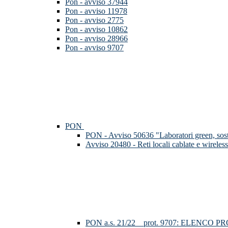
Pon - avviso 37944
Pon - avviso 11978
Pon - avviso 2775
Pon - avviso 10862
Pon - avviso 28966
Pon - avviso 9707
PON
PON - Avviso 50636 "Laboratori green, soste
Avviso 20480 - Reti locali cablate e wireless
PON a.s. 21/22__prot. 9707: ELENCO 