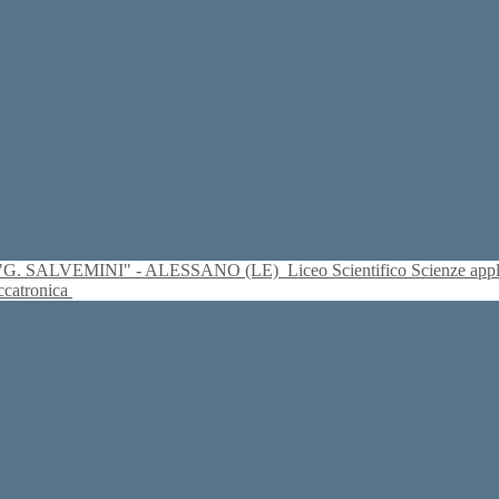
S. "G. SALVEMINI" - ALESSANO (LE)
Liceo Scientifico Scienze ap
eccatronica