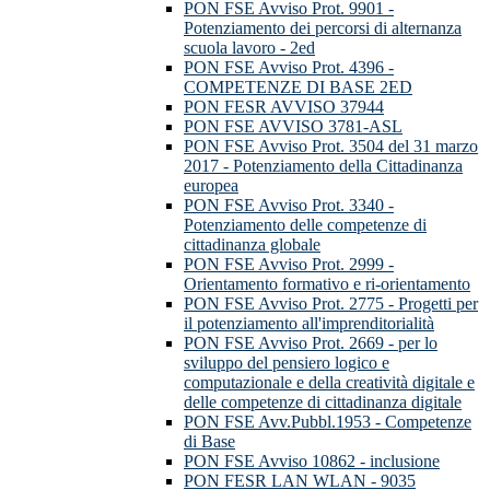
PON FSE Avviso Prot. 9901 -
Potenziamento dei percorsi di alternanza
scuola lavoro - 2ed
PON FSE Avviso Prot. 4396 -
COMPETENZE DI BASE 2ED
PON FESR AVVISO 37944
PON FSE AVVISO 3781-ASL
PON FSE Avviso Prot. 3504 del 31 marzo
2017 - Potenziamento della Cittadinanza
europea
PON FSE Avviso Prot. 3340 -
Potenziamento delle competenze di
cittadinanza globale
PON FSE Avviso Prot. 2999 -
Orientamento formativo e ri-orientamento
PON FSE Avviso Prot. 2775 - Progetti per
il potenziamento all'imprenditorialità
PON FSE Avviso Prot. 2669 - per lo
sviluppo del pensiero logico e
computazionale e della creatività digitale e
delle competenze di cittadinanza digitale
PON FSE Avv.Pubbl.1953 - Competenze
di Base
PON FSE Avviso 10862 - inclusione
PON FESR LAN WLAN - 9035