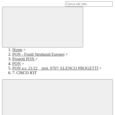
Campo di ricerca per le pagine del sito
Home
>
PON - Fondi Strutturali Europei
>
Progetti PON
>
PON
>
PON a.s. 21/22__prot. 9707: ELENCO PROGETTI
>
7. CISCO IOT