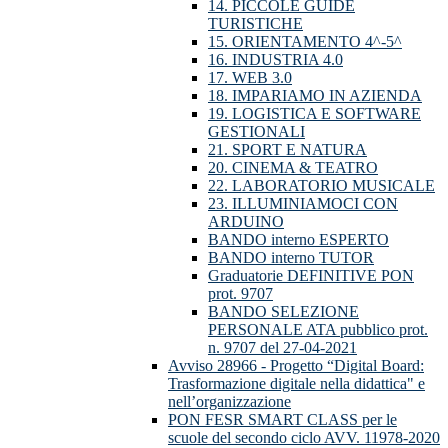
14. PICCOLE GUIDE
TURISTICHE
15. ORIENTAMENTO 4^-5^
16. INDUSTRIA 4.0
17. WEB 3.0
18. IMPARIAMO IN AZIENDA
19. LOGISTICA E SOFTWARE
GESTIONALI
21. SPORT E NATURA
20. CINEMA & TEATRO
22. LABORATORIO MUSICALE
23. ILLUMINIAMOCI CON
ARDUINO
BANDO interno ESPERTO
BANDO interno TUTOR
Graduatorie DEFINITIVE PON
prot. 9707
BANDO SELEZIONE
PERSONALE ATA pubblico prot.
n. 9707 del 27-04-2021
Avviso 28966 - Progetto “Digital Board:
Trasformazione digitale nella didattica" e
nell’organizzazione
PON FESR SMART CLASS per le
scuole del secondo ciclo AVV. 11978-2020