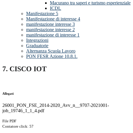
Macurano tra saperi e turismo esperienziale
ICDL
Manifestazione 5
Manifestazione di interesse 4
manifestazione interesse 3
manifestazione interesse 2
manifestazione di interesse 1
Integrazioni
Graduatorie
Alternanza Scuola Lavoro
PON FESR Azione 10.8.1.
7. CISCO IOT
Allegati
26001_PON_FSE_2014-2020_Avv_n__9707-2021001-
job_19746_1_1_4.pdf
File PDF
Contatore click: 57