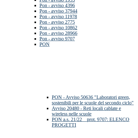
Pon - avviso 4396
Pon - avviso 37944
Pon - avviso 11978
Pon - avviso 2775
Pon - avviso 10862
Pon - avviso 28966
Pon - avviso 9707
PON
PON - Avviso 50636 "Laboratori green,
sostenibili per le scuole del secondo ciclo"
Avviso 20480 - Reti locali cablate e
wireless nelle scuole
PON a.s. 21/22__prot. 9707: ELENCO
PROGETTI