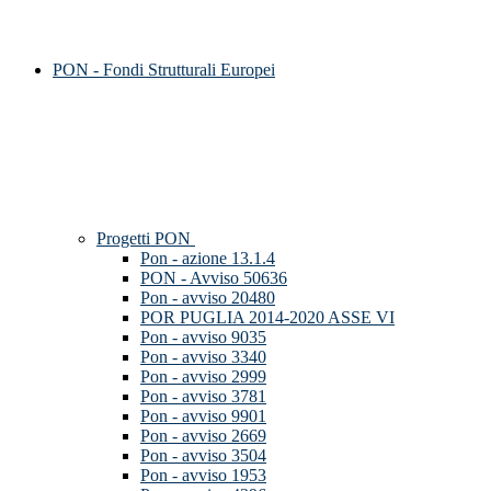
PON - Fondi Strutturali Europei
Progetti PON
Pon - azione 13.1.4
PON - Avviso 50636
Pon - avviso 20480
POR PUGLIA 2014-2020 ASSE VI
Pon - avviso 9035
Pon - avviso 3340
Pon - avviso 2999
Pon - avviso 3781
Pon - avviso 9901
Pon - avviso 2669
Pon - avviso 3504
Pon - avviso 1953