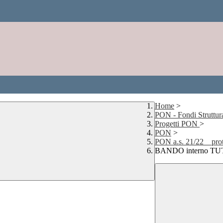
Home
>
PON - Fondi Struttur
Progetti PON
>
PON
>
PON a.s. 21/22__p
BANDO interno T