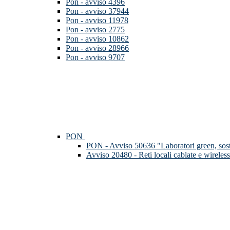
Pon - avviso 4396
Pon - avviso 37944
Pon - avviso 11978
Pon - avviso 2775
Pon - avviso 10862
Pon - avviso 28966
Pon - avviso 9707
PON
PON - Avviso 50636 "Laboratori green, soste
Avviso 20480 - Reti locali cablate e wireless