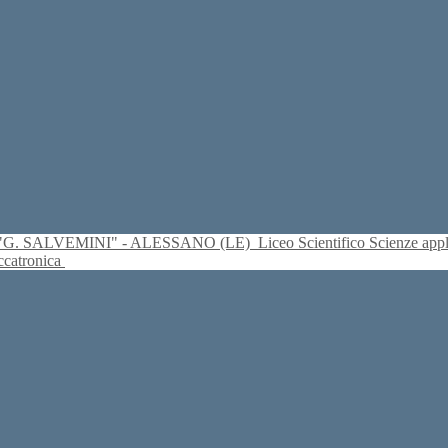
S. "G. SALVEMINI" - ALESSANO (LE)
Liceo Scientifico Scienze ap
eccatronica