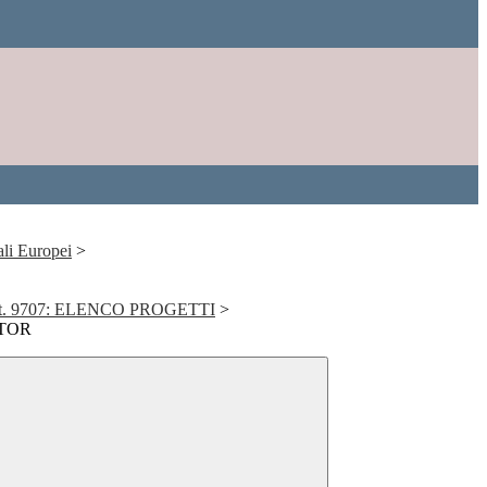
ali Europei
>
rot. 9707: ELENCO PROGETTI
>
UTOR