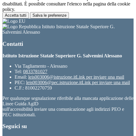
disabilitati. È possibile consultare l'elenco nella pagina della cookie
policy.
Accetta tutti
Salva le preferenze
Istituto Istruzione Statale Superiore G.
Salvemini Alessano
Contatti
Istituto Istruzione Statale Superiore G. Salvemini Alessano
Via Tagliamento - Alessano
Tel:
0833781027
Email:
leis003006@istruzione.it
Link per inviare una mail
PEC:
leis003006@pec.istruzione.it
Link per inviare una mail
C.F.: 81002270759
Per qualunque segnalazione riferibile alla mancata applicazione delle
Linee Guida AgID
sull'accessibilità inviare una comunicazione agli indirizzi PEO e
PEC istituzionali.
Seguici su