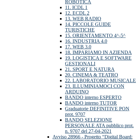
ROBOTICA
11. ICDL 1
12. ECDL 2
13. WEB RADIO
14. PICCOLE GUIDE
TURISTICHE
15. ORIENTAMENTO 4^-5^
16. INDUSTRIA 4.0
17. WEB 3.0
18. IMPARIAMO IN AZIENDA
19. LOGISTICA E SOFTWARE
GESTIONALI
21. SPORT E NATURA
20. CINEMA & TEATRO
22. LABORATORIO MUSICALE
23. ILLUMINIAMOCI CON
ARDUINO
BANDO interno ESPERTO
BANDO interno TUTOR
Graduatorie DEFINITIVE PON
prot. 9707
BANDO SELEZIONE
PERSONALE ATA pubblico prot.
n. 9707 del 27-04-2021
Avviso 28966 - Progetto “Digital Board: