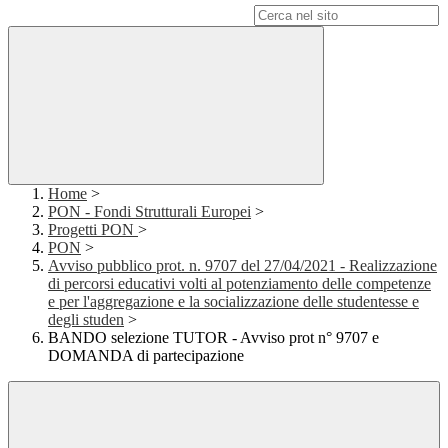
Campo di ricerca per le pagine del sito
Home
>
PON - Fondi Strutturali Europei
>
Progetti PON
>
PON
>
Avviso pubblico prot. n. 9707 del 27/04/2021 - Realizzazione
di percorsi educativi volti al potenziamento delle competenze
e per l'aggregazione e la socializzazione delle studentesse e
degli studen
>
BANDO selezione TUTOR - Avviso prot n° 9707 e
DOMANDA di partecipazione