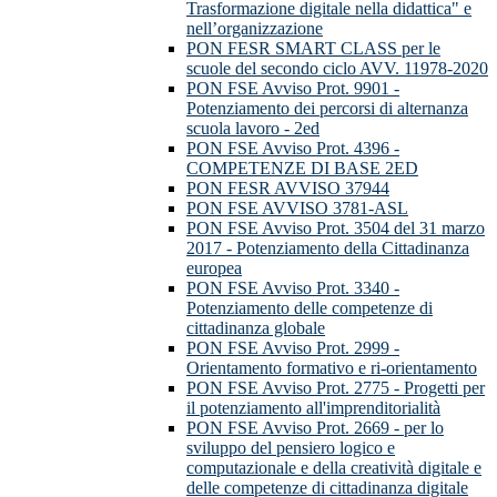
Trasformazione digitale nella didattica" e
nell’organizzazione
PON FESR SMART CLASS per le
scuole del secondo ciclo AVV. 11978-2020
PON FSE Avviso Prot. 9901 -
Potenziamento dei percorsi di alternanza
scuola lavoro - 2ed
PON FSE Avviso Prot. 4396 -
COMPETENZE DI BASE 2ED
PON FESR AVVISO 37944
PON FSE AVVISO 3781-ASL
PON FSE Avviso Prot. 3504 del 31 marzo
2017 - Potenziamento della Cittadinanza
europea
PON FSE Avviso Prot. 3340 -
Potenziamento delle competenze di
cittadinanza globale
PON FSE Avviso Prot. 2999 -
Orientamento formativo e ri-orientamento
PON FSE Avviso Prot. 2775 - Progetti per
il potenziamento all'imprenditorialità
PON FSE Avviso Prot. 2669 - per lo
sviluppo del pensiero logico e
computazionale e della creatività digitale e
delle competenze di cittadinanza digitale