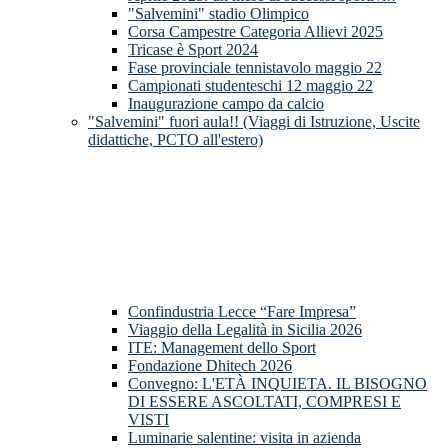
"Salvemini" stadio Olimpico
Corsa Campestre Categoria Allievi 2025
Tricase è Sport 2024
Fase provinciale tennistavolo maggio 22
Campionati studenteschi 12 maggio 22
Inaugurazione campo da calcio
"Salvemini" fuori aula!! (Viaggi di Istruzione, Uscite
didattiche, PCTO all'estero)
Confindustria Lecce “Fare Impresa”
Viaggio della Legalità in Sicilia 2026
ITE: Management dello Sport
Fondazione Dhitech 2026
Convegno: L'ETÀ INQUIETA. IL BISOGNO
DI ESSERE ASCOLTATI, COMPRESI E
VISTI
Luminarie salentine: visita in azienda