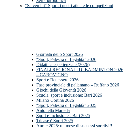
Serra idroponica
"Salvemini" Sport: i nostri atleti e le competizioni
Giornata dello Sport 2026
“Sport, Palestra di Legalità” 2026
Didattica esperienziale (2026)
FINALI REGIONALI DI BADMINTON 2026
– CAROVIGNO
Sport e Benessere 2026
Fase provinciale di pallamano – Ruffano 2026
Giochi della Gioventù 2026
Scuola, sport e inclusione: Bari 2026
Milano-Cortina 2026
“Sport, Palestra di Legalità” 2025
Antonella Martella
Sport e Inclusione - Bari 2025
Tricase è Sport 2025
Aprile 2025: un mese di successi sportivi!!