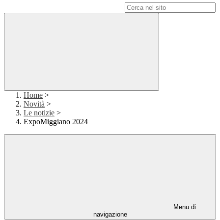
Campo di ricerca per le pagine del sito
Home
>
Novità
>
Le notizie
>
ExpoMiggiano 2024
Menu di
navigazione