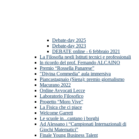
Debate-day 2025
Debate-day 2023
DEBATE online - 6 febbraio 2021
La Filosofia negli Istituti tecnici e professionali
ln ricordo del prof. Fernando ALCAINO
Premio “Rossella Panarese”
"Divina Commedia" aula immersiva
Piancastagnaio (Siena): premio giornalismo
Macurano 2022
Ordine Avvocati Lecce
Laboratorio Filosofico
Progetto “Moro Vive”
La Fisica che ci piace
Welcome Garrett
Le scuole in...cantano i borghi
Ad Alessano i “Campionati Internazionali di
Giochi Matematici”
Finale Young Business Talent