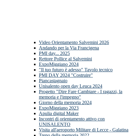
Video Orientamento Salvemini 2026
Andando per la Via Francigena
PMI day... 2025
Rettore Pollice al Salvemini
ExpoMiggiano 2024
"Il tuo futuro è adesso" Tavolo tecnico
PMI DAY 2024 "Costruire"
Piancastagnaio
Unisalento open day Leuca 2024
Progetto "Dire Fare Cambiare - I ragazzi, la
memoria e l'impegno"
Giorno della memoria 2024
ExpoMiggiano 2023
Apulia digital Maker
Incontri di orientamento attivo con
UNISALENTO
Visita all'aeroporto Militare di Lecce - Galatina
Treno della memoria 2022