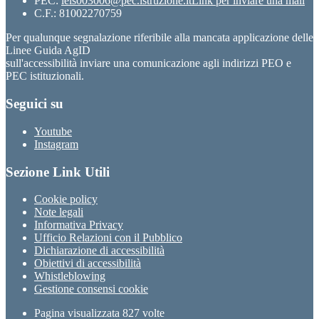
PEC:
leis003006@pec.istruzione.it
Link per inviare una mail
C.F.: 81002270759
Per qualunque segnalazione riferibile alla mancata applicazione delle
Linee Guida AgID
sull'accessibilità inviare una comunicazione agli indirizzi PEO e
PEC istituzionali.
Seguici su
Youtube
Instagram
Sezione Link Utili
Cookie policy
Note legali
Informativa Privacy
Ufficio Relazioni con il Pubblico
Dichiarazione di accessibilità
Obiettivi di accessibilità
Whistleblowing
Gestione consensi cookie
Pagina visualizzata
827
volte