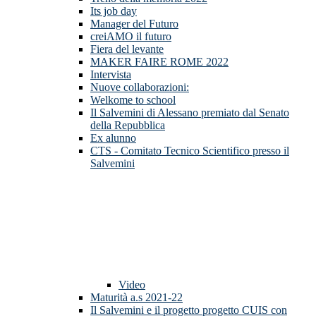
Its job day
Manager del Futuro
creiAMO il futuro
Fiera del levante
MAKER FAIRE ROME 2022
Intervista
Nuove collaborazioni:
Welkome to school
Il Salvemini di Alessano premiato dal Senato
della Repubblica
Ex alunno
CTS - Comitato Tecnico Scientifico presso il
Salvemini
Video
Maturità a.s 2021-22
Il Salvemini e il progetto progetto CUIS con