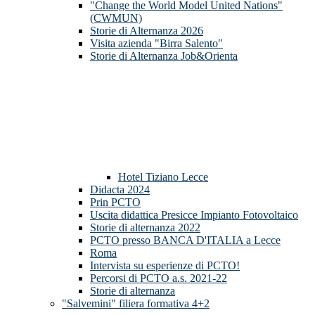
"Change the World Model United Nations"
(CWMUN)
Storie di Alternanza 2026
Visita azienda "Birra Salento"
Storie di Alternanza Job&Orienta
Hotel Tiziano Lecce
Didacta 2024
Prin PCTO
Uscita didattica Presicce Impianto Fotovoltaico
Storie di alternanza 2022
PCTO presso BANCA D'ITALIA a Lecce
Roma
Intervista su esperienze di PCTO!
Percorsi di PCTO a.s. 2021-22
Storie di alternanza
"Salvemini" filiera formativa 4+2