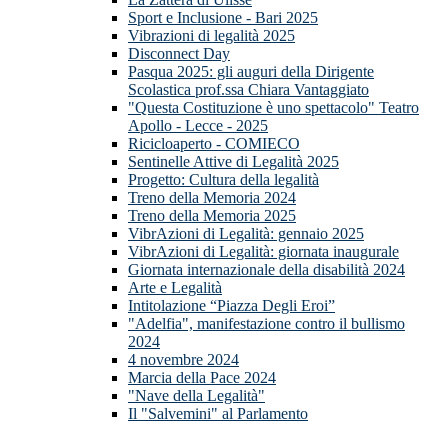
Sport e Inclusione - Bari 2025
Vibrazioni di legalità 2025
Disconnect Day
Pasqua 2025: gli auguri della Dirigente
Scolastica prof.ssa Chiara Vantaggiato
"Questa Costituzione è uno spettacolo" Teatro
Apollo - Lecce - 2025
Ricicloaperto - COMIECO
Sentinelle Attive di Legalità 2025
Progetto: Cultura della legalità
Treno della Memoria 2024
Treno della Memoria 2025
VibrAzioni di Legalità: gennaio 2025
VibrAzioni di Legalità: giornata inaugurale
Giornata internazionale della disabilità 2024
Arte e Legalità
Intitolazione “Piazza Degli Eroi”
"Adelfia", manifestazione contro il bullismo
2024
4 novembre 2024
Marcia della Pace 2024
"Nave della Legalità"
Il "Salvemini" al Parlamento