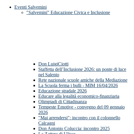
Eventi Salvemini
"Salvemini" Educazione Civica e Inclusione
Don LuigiCiotti
Staffetta dell’Inclusione 2026: un ponte di luce
nel Salento
Rete nazionale scuole amiche della Mediazione
La Scuola ferma i bulli - MIM 16/04/2026
Educazione stradale 2026
Educare alla legalità economico-finanziaria
Olimpiadi di Cittadinanza
Tempeste Emotive - convegno del 09 gennaio
2026
"Mai arrendersi": incontro con il colonnello
Calcagni
Don Antonio Coluccia: incontro 2025
La Zattera di Ulisse