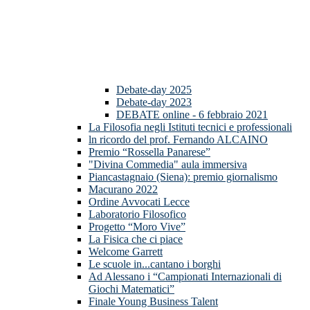
Debate-day 2025
Debate-day 2023
DEBATE online - 6 febbraio 2021
La Filosofia negli Istituti tecnici e professionali
ln ricordo del prof. Fernando ALCAINO
Premio “Rossella Panarese”
"Divina Commedia" aula immersiva
Piancastagnaio (Siena): premio giornalismo
Macurano 2022
Ordine Avvocati Lecce
Laboratorio Filosofico
Progetto “Moro Vive”
La Fisica che ci piace
Welcome Garrett
Le scuole in...cantano i borghi
Ad Alessano i “Campionati Internazionali di
Giochi Matematici”
Finale Young Business Talent