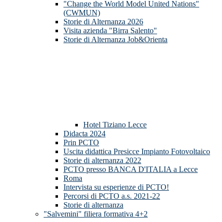
"Change the World Model United Nations"
(CWMUN)
Storie di Alternanza 2026
Visita azienda "Birra Salento"
Storie di Alternanza Job&Orienta
Hotel Tiziano Lecce
Didacta 2024
Prin PCTO
Uscita didattica Presicce Impianto Fotovoltaico
Storie di alternanza 2022
PCTO presso BANCA D'ITALIA a Lecce
Roma
Intervista su esperienze di PCTO!
Percorsi di PCTO a.s. 2021-22
Storie di alternanza
"Salvemini" filiera formativa 4+2