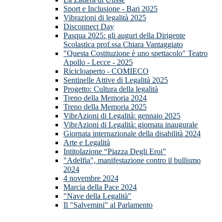
Sport e Inclusione - Bari 2025
Vibrazioni di legalità 2025
Disconnect Day
Pasqua 2025: gli auguri della Dirigente
Scolastica prof.ssa Chiara Vantaggiato
"Questa Costituzione è uno spettacolo" Teatro
Apollo - Lecce - 2025
Ricicloaperto - COMIECO
Sentinelle Attive di Legalità 2025
Progetto: Cultura della legalità
Treno della Memoria 2024
Treno della Memoria 2025
VibrAzioni di Legalità: gennaio 2025
VibrAzioni di Legalità: giornata inaugurale
Giornata internazionale della disabilità 2024
Arte e Legalità
Intitolazione “Piazza Degli Eroi”
"Adelfia", manifestazione contro il bullismo
2024
4 novembre 2024
Marcia della Pace 2024
"Nave della Legalità"
Il "Salvemini" al Parlamento