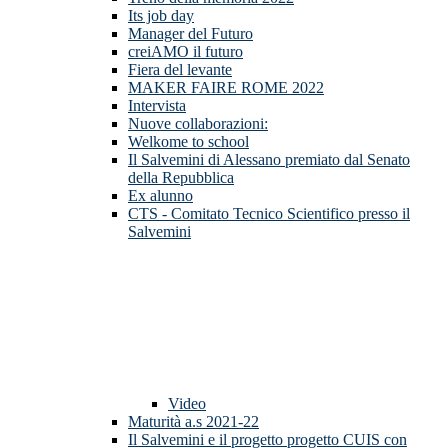
Its job day
Manager del Futuro
creiAMO il futuro
Fiera del levante
MAKER FAIRE ROME 2022
Intervista
Nuove collaborazioni:
Welkome to school
Il Salvemini di Alessano premiato dal Senato
della Repubblica
Ex alunno
CTS - Comitato Tecnico Scientifico presso il
Salvemini
Video
Maturità a.s 2021-22
Il Salvemini e il progetto progetto CUIS con