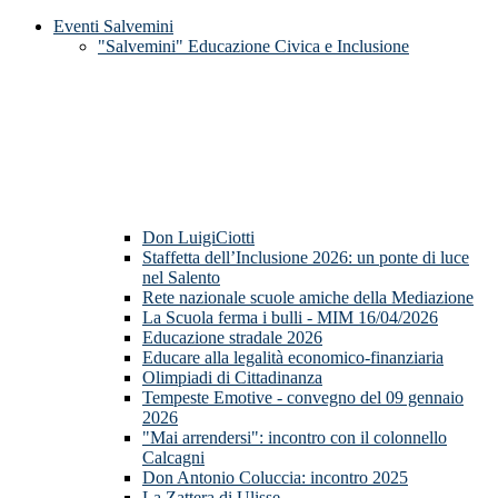
Eventi Salvemini
"Salvemini" Educazione Civica e Inclusione
Don LuigiCiotti
Staffetta dell’Inclusione 2026: un ponte di luce
nel Salento
Rete nazionale scuole amiche della Mediazione
La Scuola ferma i bulli - MIM 16/04/2026
Educazione stradale 2026
Educare alla legalità economico-finanziaria
Olimpiadi di Cittadinanza
Tempeste Emotive - convegno del 09 gennaio
2026
"Mai arrendersi": incontro con il colonnello
Calcagni
Don Antonio Coluccia: incontro 2025
La Zattera di Ulisse