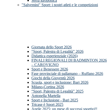
Serra idroponica
"Salvemini" Sport: i nostri atleti e le competizioni
Giornata dello Sport 2026
“Sport, Palestra di Legalità” 2026
Didattica esperienziale (2026)
FINALI REGIONALI DI BADMINTON 2026
– CAROVIGNO
Sport e Benessere 2026
Fase provinciale di pallamano – Ruffano 2026
Giochi della Gioventù 2026
Scuola, sport e inclusione: Bari 2026
Milano-Cortina 2026
“Sport, Palestra di Legalità” 2025
Antonella Martella
Sport e Inclusione - Bari 2025
Tricase è Sport 2025
Aprile 2025: un mese di successi sportivi!!