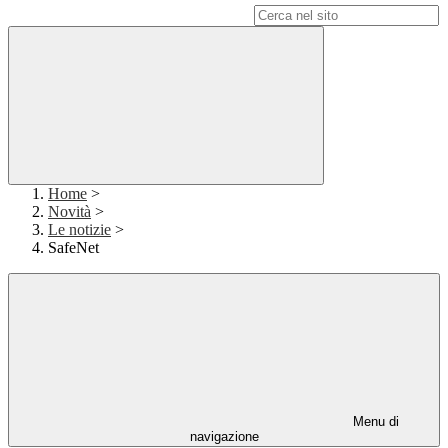
Campo di ricerca per le pagine del sito
Home
>
Novità
>
Le notizie
>
SafeNet
Menu di
navigazione