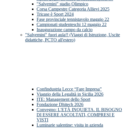
"Salvemini" stadio Olimpico
Corsa Campestre Categoria Allievi 2025
Tricase è Sport 2024
Fase provinciale tennistavolo maggio 22
Campionati studenteschi 12 maggio 22
Inaugurazione campo da calcio
"Salvemini" fuori aula!! (Viaggi di Istruzione, Uscite
didattiche, PCTO all'estero)
Confindustria Lecce “Fare Impresa”
Viaggio della Legalità in Sicilia 2026
ITE: Management dello Sport
Fondazione Dhitech 2026
Convegno: L'ETÀ INQUIETA. IL BISOGNO
DI ESSERE ASCOLTATI, COMPRESI E
VISTI
Luminarie salentine: visita in azienda