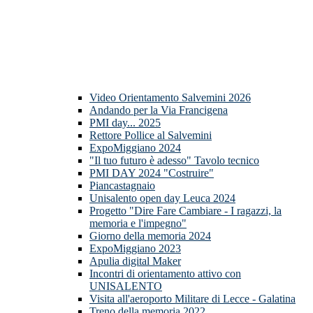
Video Orientamento Salvemini 2026
Andando per la Via Francigena
PMI day... 2025
Rettore Pollice al Salvemini
ExpoMiggiano 2024
"Il tuo futuro è adesso" Tavolo tecnico
PMI DAY 2024 "Costruire"
Piancastagnaio
Unisalento open day Leuca 2024
Progetto "Dire Fare Cambiare - I ragazzi, la
memoria e l'impegno"
Giorno della memoria 2024
ExpoMiggiano 2023
Apulia digital Maker
Incontri di orientamento attivo con
UNISALENTO
Visita all'aeroporto Militare di Lecce - Galatina
Treno della memoria 2022