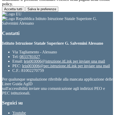
policy.
Accetta tutti
Salva le preferenze
Istituto Istruzione Statale Superiore G.
Salvemini Alessano
Contatti
Istituto Istruzione Statale Superiore G. Salvemini Alessano
Via Tagliamento - Alessano
Tel:
0833781027
Email:
leis003006@istruzione.it
Link per inviare una mail
PEC:
leis003006@pec.istruzione.it
Link per inviare una mail
C.F.: 81002270759
Per qualunque segnalazione riferibile alla mancata applicazione delle
Linee Guida AgID
sull'accessibilità inviare una comunicazione agli indirizzi PEO e
PEC istituzionali.
Seguici su
Youtube