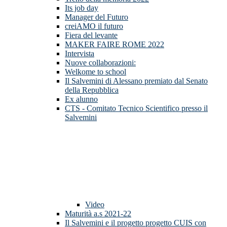
Its job day
Manager del Futuro
creiAMO il futuro
Fiera del levante
MAKER FAIRE ROME 2022
Intervista
Nuove collaborazioni:
Welkome to school
Il Salvemini di Alessano premiato dal Senato
della Repubblica
Ex alunno
CTS - Comitato Tecnico Scientifico presso il
Salvemini
Video
Maturità a.s 2021-22
Il Salvemini e il progetto progetto CUIS con