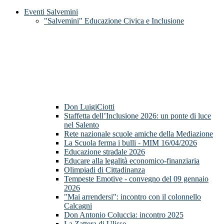
Eventi Salvemini
"Salvemini" Educazione Civica e Inclusione
Don LuigiCiotti
Staffetta dell’Inclusione 2026: un ponte di luce
nel Salento
Rete nazionale scuole amiche della Mediazione
La Scuola ferma i bulli - MIM 16/04/2026
Educazione stradale 2026
Educare alla legalità economico-finanziaria
Olimpiadi di Cittadinanza
Tempeste Emotive - convegno del 09 gennaio
2026
"Mai arrendersi": incontro con il colonnello
Calcagni
Don Antonio Coluccia: incontro 2025
La Zattera di Ulisse