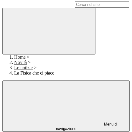
Campo di ricerca per le pagine del sito
Home
>
Novità
>
Le notizie
>
La Fisica che ci piace
Menu di
navigazione