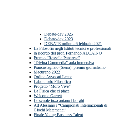
Debate-day 2025
Debate-day 2023
DEBATE online - 6 febbraio 2021
La Filosofia negli Istituti tecnici e professionali
ln ricordo del prof. Fernando ALCAINO
Premio “Rossella Panarese”
"Divina Commedia" aula immersiva
Piancastagnaio (Siena): premio giornalismo
Macurano 2022
Ordine Avvocati Lecce
Laboratorio Filosofico
Progetto “Moro Vive”
La Fisica che ci piace
Welcome Garrett
Le scuole in...cantano i borghi
Ad Alessano i “Campionati Internazionali di
Giochi Matematici”
Finale Young Business Talent