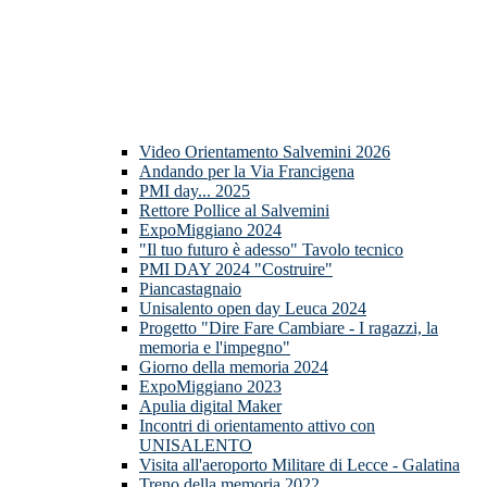
Video Orientamento Salvemini 2026
Andando per la Via Francigena
PMI day... 2025
Rettore Pollice al Salvemini
ExpoMiggiano 2024
"Il tuo futuro è adesso" Tavolo tecnico
PMI DAY 2024 "Costruire"
Piancastagnaio
Unisalento open day Leuca 2024
Progetto "Dire Fare Cambiare - I ragazzi, la
memoria e l'impegno"
Giorno della memoria 2024
ExpoMiggiano 2023
Apulia digital Maker
Incontri di orientamento attivo con
UNISALENTO
Visita all'aeroporto Militare di Lecce - Galatina
Treno della memoria 2022