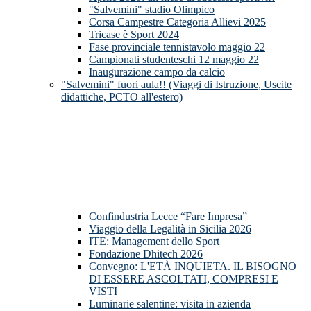
"Salvemini" stadio Olimpico
Corsa Campestre Categoria Allievi 2025
Tricase è Sport 2024
Fase provinciale tennistavolo maggio 22
Campionati studenteschi 12 maggio 22
Inaugurazione campo da calcio
"Salvemini" fuori aula!! (Viaggi di Istruzione, Uscite
didattiche, PCTO all'estero)
Confindustria Lecce “Fare Impresa”
Viaggio della Legalità in Sicilia 2026
ITE: Management dello Sport
Fondazione Dhitech 2026
Convegno: L'ETÀ INQUIETA. IL BISOGNO
DI ESSERE ASCOLTATI, COMPRESI E
VISTI
Luminarie salentine: visita in azienda