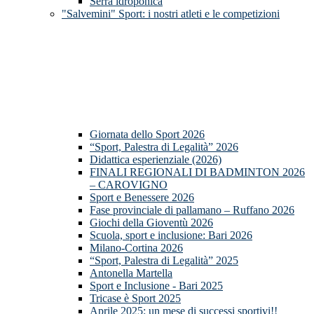
Serra idroponica
"Salvemini" Sport: i nostri atleti e le competizioni
Giornata dello Sport 2026
“Sport, Palestra di Legalità” 2026
Didattica esperienziale (2026)
FINALI REGIONALI DI BADMINTON 2026
– CAROVIGNO
Sport e Benessere 2026
Fase provinciale di pallamano – Ruffano 2026
Giochi della Gioventù 2026
Scuola, sport e inclusione: Bari 2026
Milano-Cortina 2026
“Sport, Palestra di Legalità” 2025
Antonella Martella
Sport e Inclusione - Bari 2025
Tricase è Sport 2025
Aprile 2025: un mese di successi sportivi!!