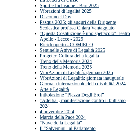
Sport e Inclusione - Bari 2025
Vibrazioni di legalità 2025
Disconnect Day
Pasqua 2025: gli auguri della Dirigente
Scolastica prof.ssa Chiara Vantaggiato
"Questa Costituzione è uno spettacolo" Teatro
Apollo - Lecce - 2025
Ricicloaperto - COMIECO
Sentinelle Attive di Legalità 2025
Progetto: Cultura della legalità
Treno della Memoria 2024
Treno della Memoria 2025
VibrAzioni di Legalità: gennaio 2025
VibrAzioni di Legalità: giornata inaugurale
Giornata internazionale della disabilità 2024
Arte e Legalità
Intitolazione “Piazza Degli Eroi”
"Adelfia", manifestazione contro il bullismo
2024
4 novembre 2024
Marcia della Pace 2024
"Nave della Legalità"
Il "Salvemini" al Parlamento