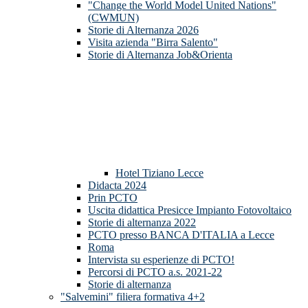
"Change the World Model United Nations"
(CWMUN)
Storie di Alternanza 2026
Visita azienda "Birra Salento"
Storie di Alternanza Job&Orienta
Hotel Tiziano Lecce
Didacta 2024
Prin PCTO
Uscita didattica Presicce Impianto Fotovoltaico
Storie di alternanza 2022
PCTO presso BANCA D'ITALIA a Lecce
Roma
Intervista su esperienze di PCTO!
Percorsi di PCTO a.s. 2021-22
Storie di alternanza
"Salvemini" filiera formativa 4+2