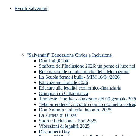
Eventi Salvemini
"Salvemini" Educazione Civica e Inclusione
Don LuigiCiotti
Staffetta dell’Inclusione 2026: un ponte di luce nel
Rete nazionale scuole amiche della Mediazione
La Scuola ferma i bulli - MIM 16/04/2026
Educazione stradale 2026
Educare alla legalità economico-finanziaria
Olimpiadi di Cittadinanza
Tempeste Emotive - convegno del 09 gennaio 202
"Mai arrendersi": incontro con il colonnello Calca
Don Antonio Coluccia: incontro 2025
La Zattera di Ulisse
Sport e Inclusione - Bari 2025
Vibrazioni di legalità 2025
Disconnect Day