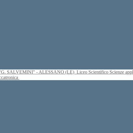
S. "G. SALVEMINI" - ALESSANO (LE)
Liceo Scientifico Scienze ap
eccatronica