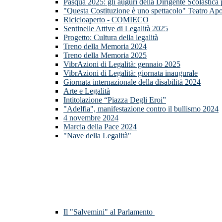
Pasqua 2025: gli auguri della Dirigente Scolastica
"Questa Costituzione è uno spettacolo" Teatro Apo
Ricicloaperto - COMIECO
Sentinelle Attive di Legalità 2025
Progetto: Cultura della legalità
Treno della Memoria 2024
Treno della Memoria 2025
VibrAzioni di Legalità: gennaio 2025
VibrAzioni di Legalità: giornata inaugurale
Giornata internazionale della disabilità 2024
Arte e Legalità
Intitolazione “Piazza Degli Eroi”
"Adelfia", manifestazione contro il bullismo 2024
4 novembre 2024
Marcia della Pace 2024
"Nave della Legalità"
Il "Salvemini" al Parlamento