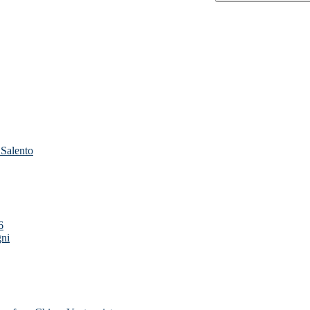
 Salento
6
gni