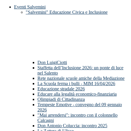
Eventi Salvemini
"Salvemini" Educazione Civica e Inclusione
Don LuigiCiotti
Staffetta dell’Inclusione 2026: un ponte di luce
nel Salento
Rete nazionale scuole amiche della Mediazione
La Scuola ferma i bulli - MIM 16/04/2026
Educazione stradale 2026
Educare alla legalità economico-finanziaria
Olimpiadi di Cittadinanza
Tempeste Emotive - convegno del 09 gennaio
2026
"Mai arrendersi": incontro con il colonnello
Calcagni
Don Antonio Coluccia: incontro 2025
La Zattera di Ulisse