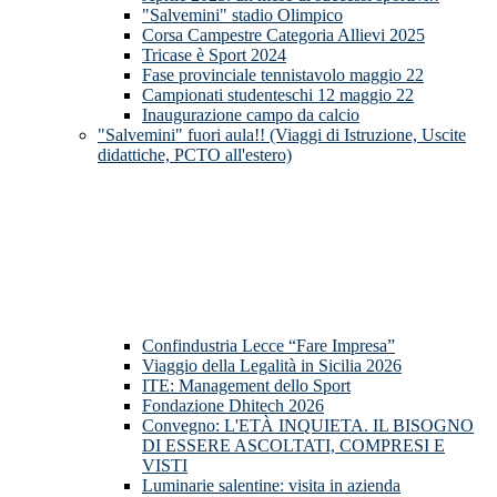
"Salvemini" stadio Olimpico
Corsa Campestre Categoria Allievi 2025
Tricase è Sport 2024
Fase provinciale tennistavolo maggio 22
Campionati studenteschi 12 maggio 22
Inaugurazione campo da calcio
"Salvemini" fuori aula!! (Viaggi di Istruzione, Uscite
didattiche, PCTO all'estero)
Confindustria Lecce “Fare Impresa”
Viaggio della Legalità in Sicilia 2026
ITE: Management dello Sport
Fondazione Dhitech 2026
Convegno: L'ETÀ INQUIETA. IL BISOGNO
DI ESSERE ASCOLTATI, COMPRESI E
VISTI
Luminarie salentine: visita in azienda