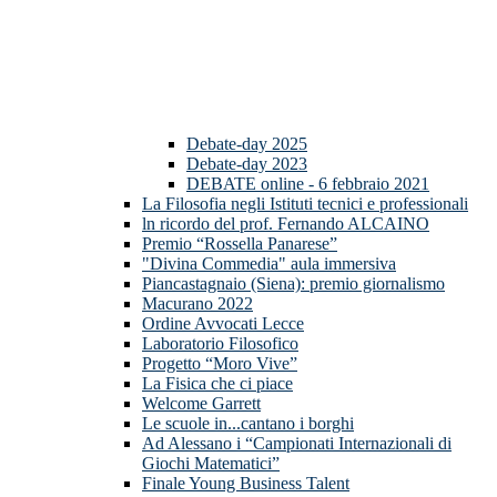
Debate-day 2025
Debate-day 2023
DEBATE online - 6 febbraio 2021
La Filosofia negli Istituti tecnici e professionali
ln ricordo del prof. Fernando ALCAINO
Premio “Rossella Panarese”
"Divina Commedia" aula immersiva
Piancastagnaio (Siena): premio giornalismo
Macurano 2022
Ordine Avvocati Lecce
Laboratorio Filosofico
Progetto “Moro Vive”
La Fisica che ci piace
Welcome Garrett
Le scuole in...cantano i borghi
Ad Alessano i “Campionati Internazionali di
Giochi Matematici”
Finale Young Business Talent