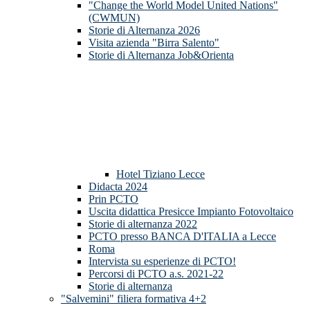
"Change the World Model United Nations"
(CWMUN)
Storie di Alternanza 2026
Visita azienda "Birra Salento"
Storie di Alternanza Job&Orienta
Hotel Tiziano Lecce
Didacta 2024
Prin PCTO
Uscita didattica Presicce Impianto Fotovoltaico
Storie di alternanza 2022
PCTO presso BANCA D'ITALIA a Lecce
Roma
Intervista su esperienze di PCTO!
Percorsi di PCTO a.s. 2021-22
Storie di alternanza
"Salvemini" filiera formativa 4+2