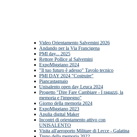
Video Orientamento Salvemini 2026
Andando per la Via Francigena
PMI day... 2025
Rettore Pollice al Salvemini
ExpoMiggiano 2024
"Il tuo futuro è adesso" Tavolo tecnico
PMI DAY 2024 "Costruire"
Piancastagnaio
Unisalento open day Leuca 2024
Progetto "Dire Fare Cambiare - I ragazzi, la
memoria e l'impegno"
Giorno della memoria 2024
ExpoMiggiano 2023
Apulia digital Maker
Incontri di orientamento attivo con
UNISALENTO
Visita all'aeroporto Militare di Lecce - Galatina
Treno della memoria 2022