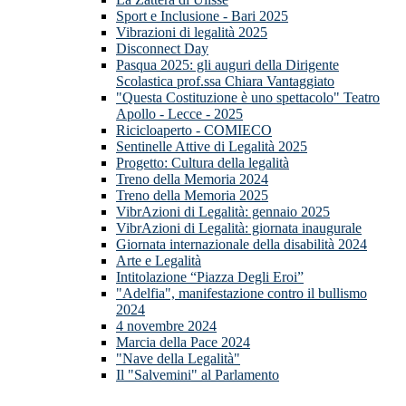
Sport e Inclusione - Bari 2025
Vibrazioni di legalità 2025
Disconnect Day
Pasqua 2025: gli auguri della Dirigente
Scolastica prof.ssa Chiara Vantaggiato
"Questa Costituzione è uno spettacolo" Teatro
Apollo - Lecce - 2025
Ricicloaperto - COMIECO
Sentinelle Attive di Legalità 2025
Progetto: Cultura della legalità
Treno della Memoria 2024
Treno della Memoria 2025
VibrAzioni di Legalità: gennaio 2025
VibrAzioni di Legalità: giornata inaugurale
Giornata internazionale della disabilità 2024
Arte e Legalità
Intitolazione “Piazza Degli Eroi”
"Adelfia", manifestazione contro il bullismo
2024
4 novembre 2024
Marcia della Pace 2024
"Nave della Legalità"
Il "Salvemini" al Parlamento