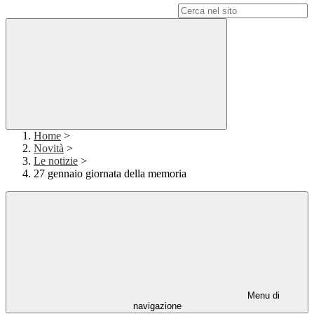
Campo di ricerca per le pagine del sito
Home
>
Novità
>
Le notizie
>
27 gennaio giornata della memoria
Menu di
navigazione