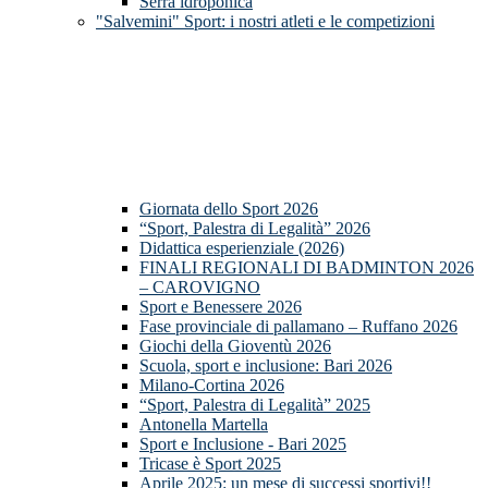
Serra idroponica
"Salvemini" Sport: i nostri atleti e le competizioni
Giornata dello Sport 2026
“Sport, Palestra di Legalità” 2026
Didattica esperienziale (2026)
FINALI REGIONALI DI BADMINTON 2026
– CAROVIGNO
Sport e Benessere 2026
Fase provinciale di pallamano – Ruffano 2026
Giochi della Gioventù 2026
Scuola, sport e inclusione: Bari 2026
Milano-Cortina 2026
“Sport, Palestra di Legalità” 2025
Antonella Martella
Sport e Inclusione - Bari 2025
Tricase è Sport 2025
Aprile 2025: un mese di successi sportivi!!