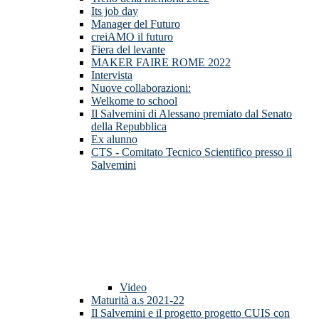
Its job day
Manager del Futuro
creiAMO il futuro
Fiera del levante
MAKER FAIRE ROME 2022
Intervista
Nuove collaborazioni:
Welkome to school
Il Salvemini di Alessano premiato dal Senato
della Repubblica
Ex alunno
CTS - Comitato Tecnico Scientifico presso il
Salvemini
Video
Maturità a.s 2021-22
Il Salvemini e il progetto progetto CUIS con