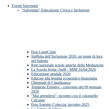
Eventi Salvemini
"Salvemini" Educazione Civica e Inclusione
Don LuigiCiotti
Staffetta dell’Inclusione 2026: un ponte di luce
nel Salento
Rete nazionale scuole amiche della Mediazione
La Scuola ferma i bulli - MIM 16/04/2026
Educazione stradale 2026
Educare alla legalità economico-finanziaria
Olimpiadi di Cittadinanza
Tempeste Emotive - convegno del 09 gennaio
2026
"Mai arrendersi": incontro con il colonnello
Calcagni
Don Antonio Coluccia: incontro 2025
La Zattera di Ulisse