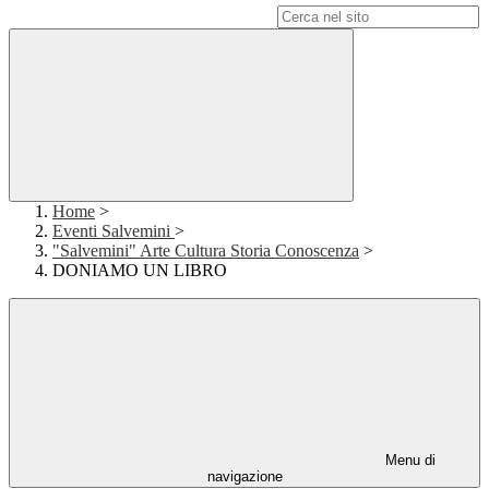
Campo di ricerca per le pagine del sito
Home
>
Eventi Salvemini
>
"Salvemini" Arte Cultura Storia Conoscenza
>
DONIAMO UN LIBRO
Menu di
navigazione