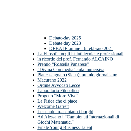
Debate-day 2025
Debate-day 2023
DEBATE online - 6 febbraio 2021
La Filosofia negli Istituti tecnici e professionali
ln ricordo del prof. Fernando ALCAINO
Premio “Rossella Panarese”
"Divina Commedia" aula immersiva
Piancastagnaio (Siena): premio giornalismo
Macurano 2022
Ordine Avvocati Lecce
Laboratorio Filosofico
Progetto “Moro Vive”
La Fisica che ci piace
Welcome Garrett
Le scuole in...cantano i borghi
Ad Alessano i “Campionati Internazionali di
Giochi Matematici”
Finale Young Business Talent