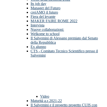
Its job day
Manager del Futuro
creiAMO il futuro
Fiera del levante
MAKER FAIRE ROME 2022
Intervista
Nuove collaborazioni:
Welkome to school
Il Salvemini di Alessano premiato dal Senato
della Repubblica
Ex alunno
CTS - Comitato Tecnico Scientifico presso il
Salvemini
Video
Maturità a.s 2021-22
Il Salvemini e il progetto progetto CUIS con