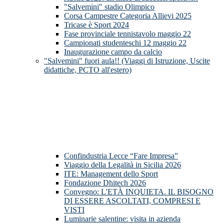
"Salvemini" stadio Olimpico
Corsa Campestre Categoria Allievi 2025
Tricase è Sport 2024
Fase provinciale tennistavolo maggio 22
Campionati studenteschi 12 maggio 22
Inaugurazione campo da calcio
"Salvemini" fuori aula!! (Viaggi di Istruzione, Uscite
didattiche, PCTO all'estero)
Confindustria Lecce “Fare Impresa”
Viaggio della Legalità in Sicilia 2026
ITE: Management dello Sport
Fondazione Dhitech 2026
Convegno: L'ETÀ INQUIETA. IL BISOGNO
DI ESSERE ASCOLTATI, COMPRESI E
VISTI
Luminarie salentine: visita in azienda