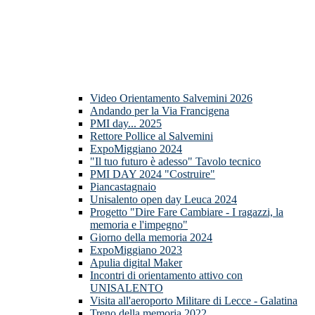
Video Orientamento Salvemini 2026
Andando per la Via Francigena
PMI day... 2025
Rettore Pollice al Salvemini
ExpoMiggiano 2024
"Il tuo futuro è adesso" Tavolo tecnico
PMI DAY 2024 "Costruire"
Piancastagnaio
Unisalento open day Leuca 2024
Progetto "Dire Fare Cambiare - I ragazzi, la
memoria e l'impegno"
Giorno della memoria 2024
ExpoMiggiano 2023
Apulia digital Maker
Incontri di orientamento attivo con
UNISALENTO
Visita all'aeroporto Militare di Lecce - Galatina
Treno della memoria 2022