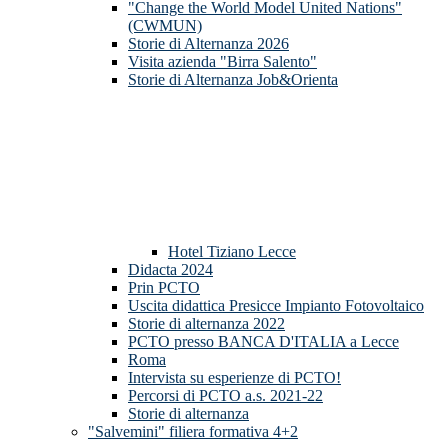
"Change the World Model United Nations"
(CWMUN)
Storie di Alternanza 2026
Visita azienda "Birra Salento"
Storie di Alternanza Job&Orienta
Hotel Tiziano Lecce
Didacta 2024
Prin PCTO
Uscita didattica Presicce Impianto Fotovoltaico
Storie di alternanza 2022
PCTO presso BANCA D'ITALIA a Lecce
Roma
Intervista su esperienze di PCTO!
Percorsi di PCTO a.s. 2021-22
Storie di alternanza
"Salvemini" filiera formativa 4+2