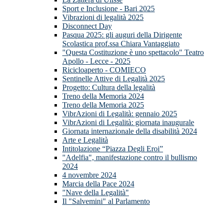
Sport e Inclusione - Bari 2025
Vibrazioni di legalità 2025
Disconnect Day
Pasqua 2025: gli auguri della Dirigente
Scolastica prof.ssa Chiara Vantaggiato
"Questa Costituzione è uno spettacolo" Teatro
Apollo - Lecce - 2025
Ricicloaperto - COMIECO
Sentinelle Attive di Legalità 2025
Progetto: Cultura della legalità
Treno della Memoria 2024
Treno della Memoria 2025
VibrAzioni di Legalità: gennaio 2025
VibrAzioni di Legalità: giornata inaugurale
Giornata internazionale della disabilità 2024
Arte e Legalità
Intitolazione “Piazza Degli Eroi”
"Adelfia", manifestazione contro il bullismo
2024
4 novembre 2024
Marcia della Pace 2024
"Nave della Legalità"
Il "Salvemini" al Parlamento