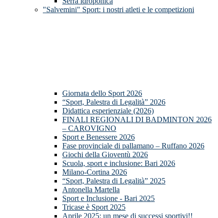
Serra idroponica
"Salvemini" Sport: i nostri atleti e le competizioni
Giornata dello Sport 2026
“Sport, Palestra di Legalità” 2026
Didattica esperienziale (2026)
FINALI REGIONALI DI BADMINTON 2026
– CAROVIGNO
Sport e Benessere 2026
Fase provinciale di pallamano – Ruffano 2026
Giochi della Gioventù 2026
Scuola, sport e inclusione: Bari 2026
Milano-Cortina 2026
“Sport, Palestra di Legalità” 2025
Antonella Martella
Sport e Inclusione - Bari 2025
Tricase è Sport 2025
Aprile 2025: un mese di successi sportivi!!