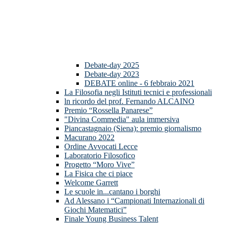
Debate-day 2025
Debate-day 2023
DEBATE online - 6 febbraio 2021
La Filosofia negli Istituti tecnici e professionali
ln ricordo del prof. Fernando ALCAINO
Premio “Rossella Panarese”
"Divina Commedia" aula immersiva
Piancastagnaio (Siena): premio giornalismo
Macurano 2022
Ordine Avvocati Lecce
Laboratorio Filosofico
Progetto “Moro Vive”
La Fisica che ci piace
Welcome Garrett
Le scuole in...cantano i borghi
Ad Alessano i “Campionati Internazionali di
Giochi Matematici”
Finale Young Business Talent