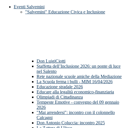
Eventi Salvemini
"Salvemini" Educazione Civica e Inclusione
Don LuigiCiotti
Staffetta dell’Inclusione 2026: un ponte di luce
nel Salento
Rete nazionale scuole amiche della Mediazione
La Scuola ferma i bulli - MIM 16/04/2026
Educazione stradale 2026
Educare alla legalità economico-finanziaria
Olimpiadi di Cittadinanza
Tempeste Emotive - convegno del 09 gennaio
2026
"Mai arrendersi": incontro con il colonnello
Calcagni
Don Antonio Coluccia: incontro 2025
La Zattera di Ulisse