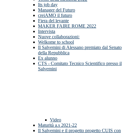
Its job day
Manager del Futuro
creiAMO il futuro
Fiera del levante
MAKER FAIRE ROME 2022
Intervista
Nuove collaborazioni:
Welkome to school
Il Salvemini di Alessano premiato dal Senato
della Repubblica
Ex alunno
CTS - Comitato Tecnico Scientifico presso il
Salvemini
Video
Maturità a.s 2021-22
Il Salvemini e il progetto progetto CUIS con