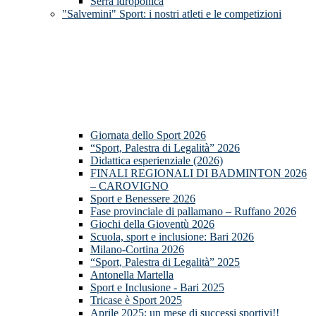
Serra idroponica
"Salvemini" Sport: i nostri atleti e le competizioni
Giornata dello Sport 2026
“Sport, Palestra di Legalità” 2026
Didattica esperienziale (2026)
FINALI REGIONALI DI BADMINTON 2026
– CAROVIGNO
Sport e Benessere 2026
Fase provinciale di pallamano – Ruffano 2026
Giochi della Gioventù 2026
Scuola, sport e inclusione: Bari 2026
Milano-Cortina 2026
“Sport, Palestra di Legalità” 2025
Antonella Martella
Sport e Inclusione - Bari 2025
Tricase è Sport 2025
Aprile 2025: un mese di successi sportivi!!