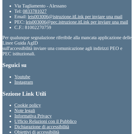
Via Tagliamento - Alessano
Tel:
0833781027
Email:
leis003006@istruzione.it
Link per inviare una mail
PEC:
leis003006@pec.istruzione.it
Link per inviare una mail
C.F.: 81002270759
Per qualunque segnalazione riferibile alla mancata applicazione delle
Linee Guida AgID
sull'accessibilità inviare una comunicazione agli indirizzi PEO e
PEC istituzionali.
Seguici su
Youtube
Instagram
Sezione Link Utili
Cookie policy
Note legali
Informativa Privacy
Ufficio Relazioni con il Pubblico
Dichiarazione di accessibilità
Obiettivi di accessibilità