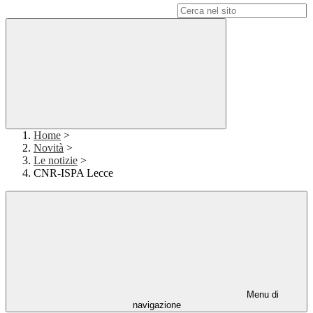
Campo di ricerca per le pagine del sito
Home
>
Novità
>
Le notizie
>
CNR-ISPA Lecce
Menu di
navigazione