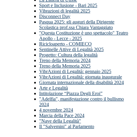
Sport e Inclusione - Bari 2025
Vibrazioni di legalità 2025
Disconnect Day
Pasqua 2025: gli auguri della Dirigente
Scolastica prof.ssa Chiara Vantaggiato
"Questa Costituzione è uno spettacolo" Teatro
Apollo - Lecce - 2025
Ricicloaperto - COMIECO
Sentinelle Attive di Legalità 2025
Progetto: Cultura della legalità
Treno della Memoria 2024
Treno della Memoria 2025
VibrAzioni di Legalità: gennaio 2025
VibrAzioni di Legalità: giornata inaugurale
Giornata internazionale della disabilità 2024
Arte e Legalità
Intitolazione “Piazza Degli Eroi”
"Adelfia", manifestazione contro il bullismo
2024
4 novembre 2024
Marcia della Pace 2024
"Nave della Legalità"
Il "Salvemini" al Parlamento