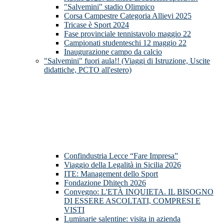
"Salvemini" stadio Olimpico
Corsa Campestre Categoria Allievi 2025
Tricase è Sport 2024
Fase provinciale tennistavolo maggio 22
Campionati studenteschi 12 maggio 22
Inaugurazione campo da calcio
"Salvemini" fuori aula!! (Viaggi di Istruzione, Uscite
didattiche, PCTO all'estero)
Confindustria Lecce “Fare Impresa”
Viaggio della Legalità in Sicilia 2026
ITE: Management dello Sport
Fondazione Dhitech 2026
Convegno: L'ETÀ INQUIETA. IL BISOGNO
DI ESSERE ASCOLTATI, COMPRESI E
VISTI
Luminarie salentine: visita in azienda