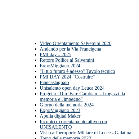
Video Orientamento Salvemini 2026
Andando per la Via Francigena
PMI day... 2025
Rettore Pollice al Salvemini
ExpoMiggiano 2024
"Il tuo futuro è adesso" Tavolo tecnico
PMI DAY 2024 "Costruire"
Piancastagnaio
Unisalento open day Leuca 2024
Progetto "Dire Fare Cambiare - I ragazzi, la
memoria e l'impegno"
Giorno della memoria 2024
ExpoMiggiano 2023
Apulia digital Maker
Incontri di orientamento attivo con
UNISALENTO
Visita all'aeroporto Militare di Lecce - Galatina
Treno della memoria 2022