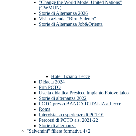
"Change the World Model United Nations"
(CWMUN)
Storie di Alternanza 2026
Visita azienda "Birra Salento"
Storie di Alternanza Job&Orienta
Hotel Tiziano Lecce
Didacta 2024
Prin PCTO
Uscita didattica Presicce Impianto Fotovoltaico
Storie di alternanza 2022
PCTO presso BANCA D'ITALIA a Lecce
Roma
Intervista su esperienze di PCTO!
Percorsi di PCTO a.s. 2021-22
Storie di alternanza
"Salvemini" filiera formativa 4+2