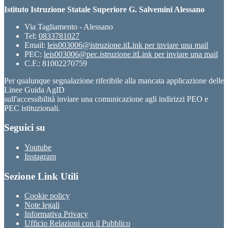
Istituto Istruzione Statale Superiore G. Salvemini Alessano
Via Tagliamento - Alessano
Tel:
0833781027
Email:
leis003006@istruzione.it
Link per inviare una mail
PEC:
leis003006@pec.istruzione.it
Link per inviare una mail
C.F.: 81002270759
Per qualunque segnalazione riferibile alla mancata applicazione delle
Linee Guida AgID
sull'accessibilità inviare una comunicazione agli indirizzi PEO e
PEC istituzionali.
Seguici su
Youtube
Instagram
Sezione Link Utili
Cookie policy
Note legali
Informativa Privacy
Ufficio Relazioni con il Pubblico