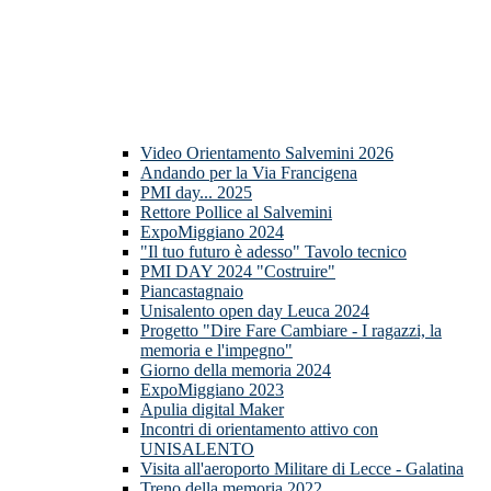
Video Orientamento Salvemini 2026
Andando per la Via Francigena
PMI day... 2025
Rettore Pollice al Salvemini
ExpoMiggiano 2024
"Il tuo futuro è adesso" Tavolo tecnico
PMI DAY 2024 "Costruire"
Piancastagnaio
Unisalento open day Leuca 2024
Progetto "Dire Fare Cambiare - I ragazzi, la
memoria e l'impegno"
Giorno della memoria 2024
ExpoMiggiano 2023
Apulia digital Maker
Incontri di orientamento attivo con
UNISALENTO
Visita all'aeroporto Militare di Lecce - Galatina
Treno della memoria 2022