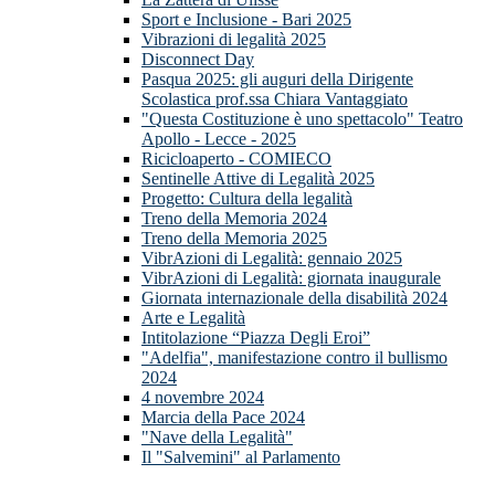
Sport e Inclusione - Bari 2025
Vibrazioni di legalità 2025
Disconnect Day
Pasqua 2025: gli auguri della Dirigente
Scolastica prof.ssa Chiara Vantaggiato
"Questa Costituzione è uno spettacolo" Teatro
Apollo - Lecce - 2025
Ricicloaperto - COMIECO
Sentinelle Attive di Legalità 2025
Progetto: Cultura della legalità
Treno della Memoria 2024
Treno della Memoria 2025
VibrAzioni di Legalità: gennaio 2025
VibrAzioni di Legalità: giornata inaugurale
Giornata internazionale della disabilità 2024
Arte e Legalità
Intitolazione “Piazza Degli Eroi”
"Adelfia", manifestazione contro il bullismo
2024
4 novembre 2024
Marcia della Pace 2024
"Nave della Legalità"
Il "Salvemini" al Parlamento