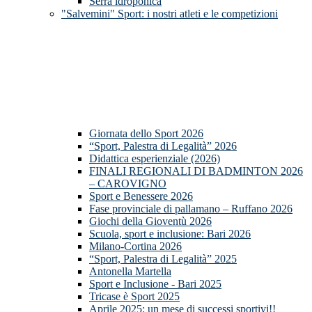
Serra idroponica
"Salvemini" Sport: i nostri atleti e le competizioni
Giornata dello Sport 2026
“Sport, Palestra di Legalità” 2026
Didattica esperienziale (2026)
FINALI REGIONALI DI BADMINTON 2026
– CAROVIGNO
Sport e Benessere 2026
Fase provinciale di pallamano – Ruffano 2026
Giochi della Gioventù 2026
Scuola, sport e inclusione: Bari 2026
Milano-Cortina 2026
“Sport, Palestra di Legalità” 2025
Antonella Martella
Sport e Inclusione - Bari 2025
Tricase è Sport 2025
Aprile 2025: un mese di successi sportivi!!