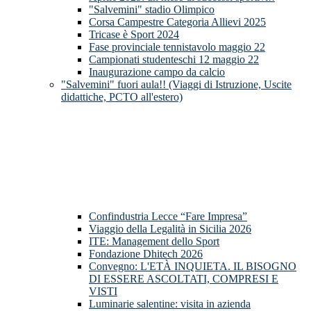
"Salvemini" stadio Olimpico
Corsa Campestre Categoria Allievi 2025
Tricase è Sport 2024
Fase provinciale tennistavolo maggio 22
Campionati studenteschi 12 maggio 22
Inaugurazione campo da calcio
"Salvemini" fuori aula!! (Viaggi di Istruzione, Uscite
didattiche, PCTO all'estero)
Confindustria Lecce “Fare Impresa”
Viaggio della Legalità in Sicilia 2026
ITE: Management dello Sport
Fondazione Dhitech 2026
Convegno: L'ETÀ INQUIETA. IL BISOGNO
DI ESSERE ASCOLTATI, COMPRESI E
VISTI
Luminarie salentine: visita in azienda