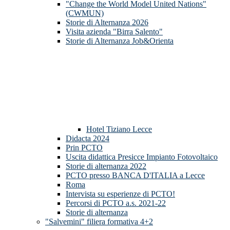
"Change the World Model United Nations"
(CWMUN)
Storie di Alternanza 2026
Visita azienda "Birra Salento"
Storie di Alternanza Job&Orienta
Hotel Tiziano Lecce
Didacta 2024
Prin PCTO
Uscita didattica Presicce Impianto Fotovoltaico
Storie di alternanza 2022
PCTO presso BANCA D'ITALIA a Lecce
Roma
Intervista su esperienze di PCTO!
Percorsi di PCTO a.s. 2021-22
Storie di alternanza
"Salvemini" filiera formativa 4+2