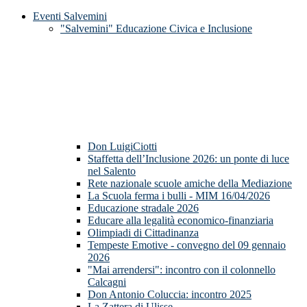
Eventi Salvemini
"Salvemini" Educazione Civica e Inclusione
Don LuigiCiotti
Staffetta dell’Inclusione 2026: un ponte di luce
nel Salento
Rete nazionale scuole amiche della Mediazione
La Scuola ferma i bulli - MIM 16/04/2026
Educazione stradale 2026
Educare alla legalità economico-finanziaria
Olimpiadi di Cittadinanza
Tempeste Emotive - convegno del 09 gennaio
2026
"Mai arrendersi": incontro con il colonnello
Calcagni
Don Antonio Coluccia: incontro 2025
La Zattera di Ulisse