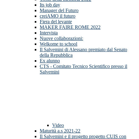
Its job day
Manager del Futuro
creiAMO il futuro
Fiera del levante
MAKER FAIRE ROME 2022
Intervista
Nuove collaborazioni:
Welkome to school
Il Salvemini di Alessano premiato dal Senato
della Repubblica
Ex alunno
CTS - Comitato Tecnico Scientifico presso il
Salvemini
Video
Maturità a.s 2021-22
Il Salvemini e il progetto progetto CUIS con