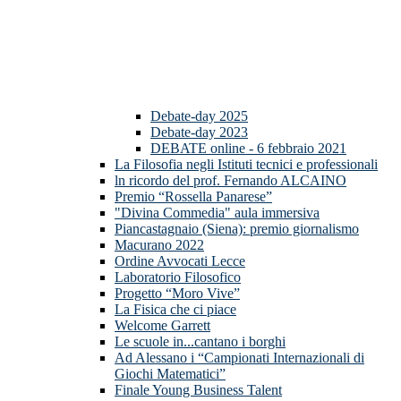
Debate-day 2025
Debate-day 2023
DEBATE online - 6 febbraio 2021
La Filosofia negli Istituti tecnici e professionali
ln ricordo del prof. Fernando ALCAINO
Premio “Rossella Panarese”
"Divina Commedia" aula immersiva
Piancastagnaio (Siena): premio giornalismo
Macurano 2022
Ordine Avvocati Lecce
Laboratorio Filosofico
Progetto “Moro Vive”
La Fisica che ci piace
Welcome Garrett
Le scuole in...cantano i borghi
Ad Alessano i “Campionati Internazionali di
Giochi Matematici”
Finale Young Business Talent