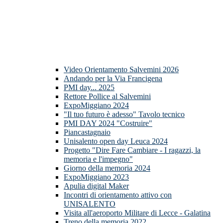
Video Orientamento Salvemini 2026
Andando per la Via Francigena
PMI day... 2025
Rettore Pollice al Salvemini
ExpoMiggiano 2024
"Il tuo futuro è adesso" Tavolo tecnico
PMI DAY 2024 "Costruire"
Piancastagnaio
Unisalento open day Leuca 2024
Progetto "Dire Fare Cambiare - I ragazzi, la
memoria e l'impegno"
Giorno della memoria 2024
ExpoMiggiano 2023
Apulia digital Maker
Incontri di orientamento attivo con
UNISALENTO
Visita all'aeroporto Militare di Lecce - Galatina
Treno della memoria 2022