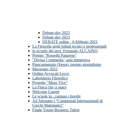
Debate-day 2025
Debate-day 2023
DEBATE online - 6 febbraio 2021
La Filosofia negli Istituti tecnici e professionali
ln ricordo del prof. Fernando ALCAINO
Premio “Rossella Panarese”
"Divina Commedia" aula immersiva
Piancastagnaio (Siena): premio giornalismo
Macurano 2022
Ordine Avvocati Lecce
Laboratorio Filosofico
Progetto “Moro Vive”
La Fisica che ci piace
Welcome Garrett
Le scuole in...cantano i borghi
Ad Alessano i “Campionati Internazionali di
Giochi Matematici”
Finale Young Business Talent