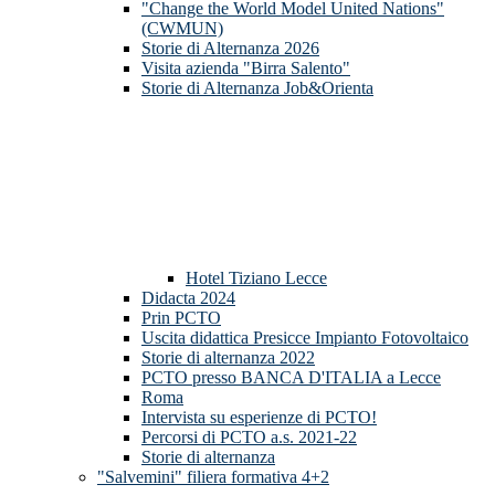
"Change the World Model United Nations"
(CWMUN)
Storie di Alternanza 2026
Visita azienda "Birra Salento"
Storie di Alternanza Job&Orienta
Hotel Tiziano Lecce
Didacta 2024
Prin PCTO
Uscita didattica Presicce Impianto Fotovoltaico
Storie di alternanza 2022
PCTO presso BANCA D'ITALIA a Lecce
Roma
Intervista su esperienze di PCTO!
Percorsi di PCTO a.s. 2021-22
Storie di alternanza
"Salvemini" filiera formativa 4+2