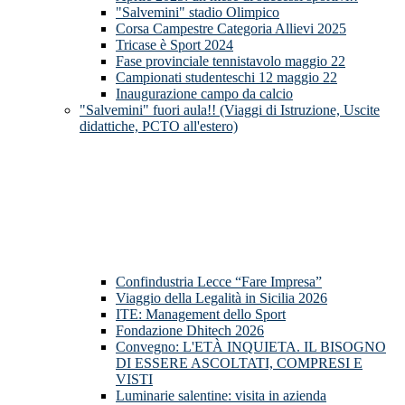
"Salvemini" stadio Olimpico
Corsa Campestre Categoria Allievi 2025
Tricase è Sport 2024
Fase provinciale tennistavolo maggio 22
Campionati studenteschi 12 maggio 22
Inaugurazione campo da calcio
"Salvemini" fuori aula!! (Viaggi di Istruzione, Uscite
didattiche, PCTO all'estero)
Confindustria Lecce “Fare Impresa”
Viaggio della Legalità in Sicilia 2026
ITE: Management dello Sport
Fondazione Dhitech 2026
Convegno: L'ETÀ INQUIETA. IL BISOGNO
DI ESSERE ASCOLTATI, COMPRESI E
VISTI
Luminarie salentine: visita in azienda