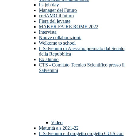
Its job day
Manager del Futuro
creiAMO il futuro
Fiera del levante
MAKER FAIRE ROME 2022
Intervista
Nuove collaborazioni:
Welkome to school
Il Salvemini di Alessano premiato dal Senato
della Repubblica
Ex alunno
CTS - Comitato Tecnico Scientifico presso il
Salvemini
Video
Maturità a.s 2021-22
Il Salvemini e il progetto progetto CUIS con