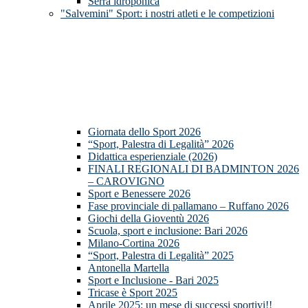
Serra idroponica
"Salvemini" Sport: i nostri atleti e le competizioni
Giornata dello Sport 2026
“Sport, Palestra di Legalità” 2026
Didattica esperienziale (2026)
FINALI REGIONALI DI BADMINTON 2026
– CAROVIGNO
Sport e Benessere 2026
Fase provinciale di pallamano – Ruffano 2026
Giochi della Gioventù 2026
Scuola, sport e inclusione: Bari 2026
Milano-Cortina 2026
“Sport, Palestra di Legalità” 2025
Antonella Martella
Sport e Inclusione - Bari 2025
Tricase è Sport 2025
Aprile 2025: un mese di successi sportivi!!