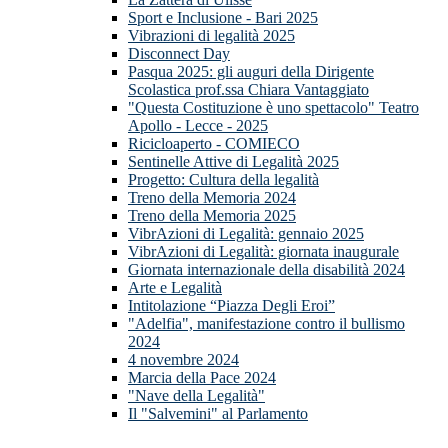
Sport e Inclusione - Bari 2025
Vibrazioni di legalità 2025
Disconnect Day
Pasqua 2025: gli auguri della Dirigente
Scolastica prof.ssa Chiara Vantaggiato
"Questa Costituzione è uno spettacolo" Teatro
Apollo - Lecce - 2025
Ricicloaperto - COMIECO
Sentinelle Attive di Legalità 2025
Progetto: Cultura della legalità
Treno della Memoria 2024
Treno della Memoria 2025
VibrAzioni di Legalità: gennaio 2025
VibrAzioni di Legalità: giornata inaugurale
Giornata internazionale della disabilità 2024
Arte e Legalità
Intitolazione “Piazza Degli Eroi”
"Adelfia", manifestazione contro il bullismo
2024
4 novembre 2024
Marcia della Pace 2024
"Nave della Legalità"
Il "Salvemini" al Parlamento