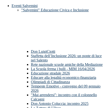
Eventi Salvemini
"Salvemini" Educazione Civica e Inclusione
Don LuigiCiotti
Staffetta dell’Inclusione 2026: un ponte di luce
nel Salento
Rete nazionale scuole amiche della Mediazione
La Scuola ferma i bulli - MIM 16/04/2026
Educazione stradale 2026
Educare alla legalità economico-finanziaria
Olimpiadi di Cittadinanza
Tempeste Emotive - convegno del 09 gennaio
2026
"Mai arrendersi": incontro con il colonnello
Calcagni
Don Antonio Coluccia: incontro 2025
La Zattera di Ulisse