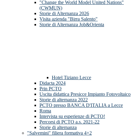
"Change the World Model United Nations"
(CWMUN)
Storie di Alternanza 2026
Visita azienda "Birra Salento"
Storie di Alternanza Job&Orienta
Hotel Tiziano Lecce
Didacta 2024
Prin PCTO
Uscita didattica Presicce Impianto Fotovoltaico
Storie di alternanza 2022
PCTO presso BANCA D'ITALIA a Lecce
Roma
Intervista su esperienze di PCTO!
Percorsi di PCTO a.s. 2021-22
Storie di alternanza
"Salvemini" filiera formativa 4+2