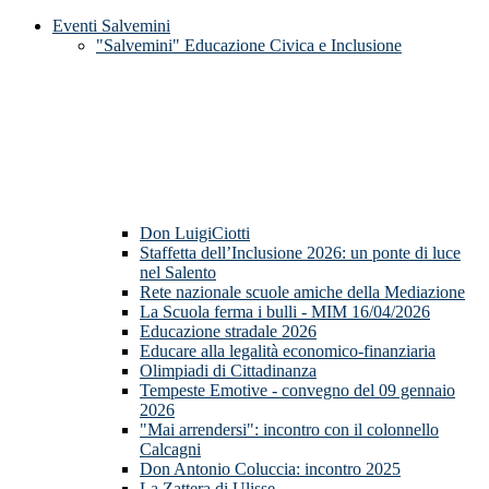
Eventi Salvemini
"Salvemini" Educazione Civica e Inclusione
Don LuigiCiotti
Staffetta dell’Inclusione 2026: un ponte di luce
nel Salento
Rete nazionale scuole amiche della Mediazione
La Scuola ferma i bulli - MIM 16/04/2026
Educazione stradale 2026
Educare alla legalità economico-finanziaria
Olimpiadi di Cittadinanza
Tempeste Emotive - convegno del 09 gennaio
2026
"Mai arrendersi": incontro con il colonnello
Calcagni
Don Antonio Coluccia: incontro 2025
La Zattera di Ulisse