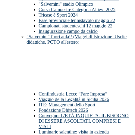
"Salvemini" stadio Olimpico
Corsa Campestre Categoria Allievi 2025
Tricase è Sport 2024
Fase provinciale tennistavolo maggio 22
Campionati studenteschi 12 maggio 22
Inaugurazione campo da calcio
"Salvemini" fuori aula!! (Viaggi di Istruzione, Uscite
didattiche, PCTO all'estero)
Confindustria Lecce “Fare Impresa”
Viaggio della Legalità in Sicilia 2026
ITE: Management dello Sport
Fondazione Dhitech 2026
Convegno: L'ETÀ INQUIETA. IL BISOGNO
DI ESSERE ASCOLTATI, COMPRESI E
VISTI
Luminarie salentine: visita in azienda