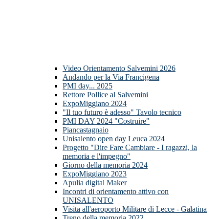
Video Orientamento Salvemini 2026
Andando per la Via Francigena
PMI day... 2025
Rettore Pollice al Salvemini
ExpoMiggiano 2024
"Il tuo futuro è adesso" Tavolo tecnico
PMI DAY 2024 "Costruire"
Piancastagnaio
Unisalento open day Leuca 2024
Progetto "Dire Fare Cambiare - I ragazzi, la
memoria e l'impegno"
Giorno della memoria 2024
ExpoMiggiano 2023
Apulia digital Maker
Incontri di orientamento attivo con
UNISALENTO
Visita all'aeroporto Militare di Lecce - Galatina
Treno della memoria 2022