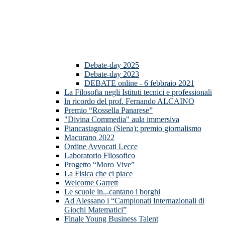
Debate-day 2025
Debate-day 2023
DEBATE online - 6 febbraio 2021
La Filosofia negli Istituti tecnici e professionali
ln ricordo del prof. Fernando ALCAINO
Premio “Rossella Panarese”
"Divina Commedia" aula immersiva
Piancastagnaio (Siena): premio giornalismo
Macurano 2022
Ordine Avvocati Lecce
Laboratorio Filosofico
Progetto “Moro Vive”
La Fisica che ci piace
Welcome Garrett
Le scuole in...cantano i borghi
Ad Alessano i “Campionati Internazionali di
Giochi Matematici”
Finale Young Business Talent