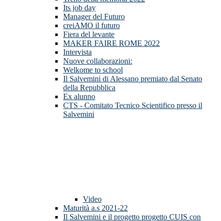
Its job day
Manager del Futuro
creiAMO il futuro
Fiera del levante
MAKER FAIRE ROME 2022
Intervista
Nuove collaborazioni:
Welkome to school
Il Salvemini di Alessano premiato dal Senato
della Repubblica
Ex alunno
CTS - Comitato Tecnico Scientifico presso il
Salvemini
Video
Maturità a.s 2021-22
Il Salvemini e il progetto progetto CUIS con