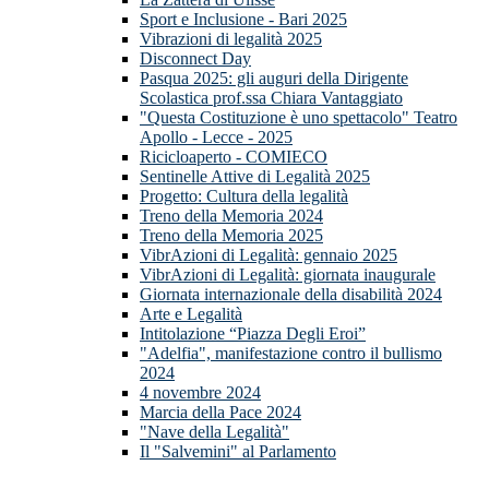
Sport e Inclusione - Bari 2025
Vibrazioni di legalità 2025
Disconnect Day
Pasqua 2025: gli auguri della Dirigente
Scolastica prof.ssa Chiara Vantaggiato
"Questa Costituzione è uno spettacolo" Teatro
Apollo - Lecce - 2025
Ricicloaperto - COMIECO
Sentinelle Attive di Legalità 2025
Progetto: Cultura della legalità
Treno della Memoria 2024
Treno della Memoria 2025
VibrAzioni di Legalità: gennaio 2025
VibrAzioni di Legalità: giornata inaugurale
Giornata internazionale della disabilità 2024
Arte e Legalità
Intitolazione “Piazza Degli Eroi”
"Adelfia", manifestazione contro il bullismo
2024
4 novembre 2024
Marcia della Pace 2024
"Nave della Legalità"
Il "Salvemini" al Parlamento