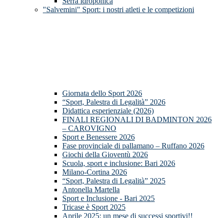
Serra idroponica
"Salvemini" Sport: i nostri atleti e le competizioni
Giornata dello Sport 2026
“Sport, Palestra di Legalità” 2026
Didattica esperienziale (2026)
FINALI REGIONALI DI BADMINTON 2026
– CAROVIGNO
Sport e Benessere 2026
Fase provinciale di pallamano – Ruffano 2026
Giochi della Gioventù 2026
Scuola, sport e inclusione: Bari 2026
Milano-Cortina 2026
“Sport, Palestra di Legalità” 2025
Antonella Martella
Sport e Inclusione - Bari 2025
Tricase è Sport 2025
Aprile 2025: un mese di successi sportivi!!