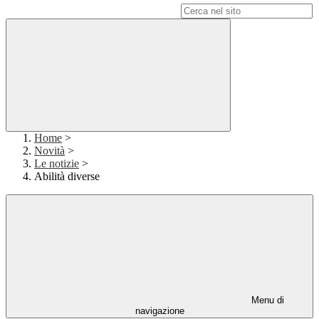
Campo di ricerca per le pagine del sito
Home
>
Novità
>
Le notizie
>
Abilità diverse
Menu di
navigazione