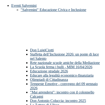
Eventi Salvemini
"Salvemini" Educazione Civica e Inclusione
Don LuigiCiotti
Staffetta dell’Inclusione 2026: un ponte di luce
nel Salento
Rete nazionale scuole amiche della Mediazione
La Scuola ferma i bulli - MIM 16/04/2026
Educazione stradale 2026
Educare alla legalità economico-finanziaria
Olimpiadi di Cittadinanza
Tempeste Emotive - convegno del 09 gennaio
2026
"Mai arrendersi": incontro con il colonnello
Calcagni
Don Antonio Coluccia: incontro 2025
La Zattera di Ulisse