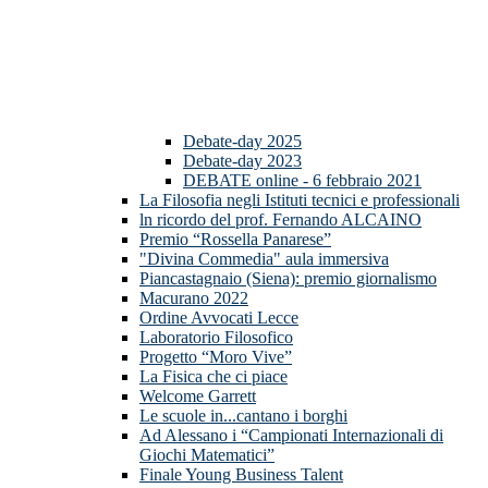
Debate-day 2025
Debate-day 2023
DEBATE online - 6 febbraio 2021
La Filosofia negli Istituti tecnici e professionali
ln ricordo del prof. Fernando ALCAINO
Premio “Rossella Panarese”
"Divina Commedia" aula immersiva
Piancastagnaio (Siena): premio giornalismo
Macurano 2022
Ordine Avvocati Lecce
Laboratorio Filosofico
Progetto “Moro Vive”
La Fisica che ci piace
Welcome Garrett
Le scuole in...cantano i borghi
Ad Alessano i “Campionati Internazionali di
Giochi Matematici”
Finale Young Business Talent