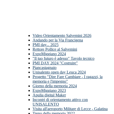
Video Orientamento Salvemini 2026
Andando per la Via Francigena
PMI day... 2025
Rettore Pollice al Salvemini
ExpoMiggiano 2024
"Il tuo futuro è adesso" Tavolo tecnico
PMI DAY 2024 "Costruire"
Piancastagnaio
Unisalento open day Leuca 2024
Progetto "Dire Fare Cambiare - I ragazzi, la
memoria e l'impegno"
Giorno della memoria 2024
ExpoMiggiano 2023
Apulia digital Maker
Incontri di orientamento attivo con
UNISALENTO
Visita all'aeroporto Militare di Lecce - Galatina
Treno della memoria 2022