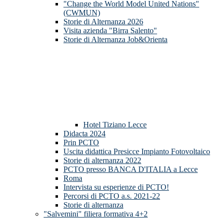
"Change the World Model United Nations"
(CWMUN)
Storie di Alternanza 2026
Visita azienda "Birra Salento"
Storie di Alternanza Job&Orienta
Hotel Tiziano Lecce
Didacta 2024
Prin PCTO
Uscita didattica Presicce Impianto Fotovoltaico
Storie di alternanza 2022
PCTO presso BANCA D'ITALIA a Lecce
Roma
Intervista su esperienze di PCTO!
Percorsi di PCTO a.s. 2021-22
Storie di alternanza
"Salvemini" filiera formativa 4+2