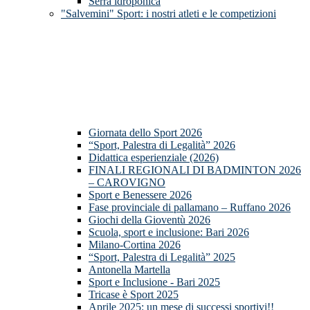
Serra idroponica
"Salvemini" Sport: i nostri atleti e le competizioni
Giornata dello Sport 2026
“Sport, Palestra di Legalità” 2026
Didattica esperienziale (2026)
FINALI REGIONALI DI BADMINTON 2026
– CAROVIGNO
Sport e Benessere 2026
Fase provinciale di pallamano – Ruffano 2026
Giochi della Gioventù 2026
Scuola, sport e inclusione: Bari 2026
Milano-Cortina 2026
“Sport, Palestra di Legalità” 2025
Antonella Martella
Sport e Inclusione - Bari 2025
Tricase è Sport 2025
Aprile 2025: un mese di successi sportivi!!