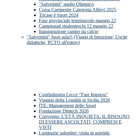
"Salvemini" stadio Olimpico
Corsa Campestre Categoria Allievi 2025
Tricase è Sport 2024
Fase provinciale tennistavolo maggio 22
Campionati studenteschi 12 maggio 22
Inaugurazione campo da calcio
"Salvemini" fuori aula!! (Viaggi di Istruzione, Uscite
didattiche, PCTO all'estero)
Confindustria Lecce “Fare Impresa”
Viaggio della Legalità in Sicilia 2026
ITE: Management dello Sport
Fondazione Dhitech 2026
Convegno: L'ETÀ INQUIETA. IL BISOGNO
DI ESSERE ASCOLTATI, COMPRESI E
VISTI
Luminarie salentine: visita in azienda