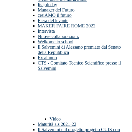
Its job day
Manager del Futuro
creiAMO il futuro
Fiera del levante
MAKER FAIRE ROME 2022
Intervista
Nuove collaborazioni:
Welkome to school
Il Salvemini di Alessano premiato dal Senato
della Repubblica
Ex alunno
CTS - Comitato Tecnico Scientifico presso il
Salvemini
Video
Maturità a.s 2021-22
Il Salvemini e il progetto progetto CUIS con