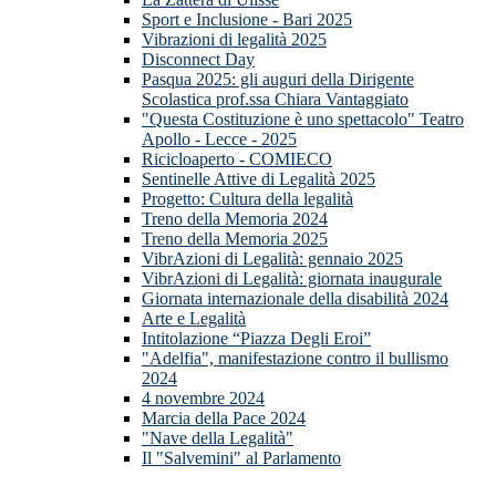
Sport e Inclusione - Bari 2025
Vibrazioni di legalità 2025
Disconnect Day
Pasqua 2025: gli auguri della Dirigente
Scolastica prof.ssa Chiara Vantaggiato
"Questa Costituzione è uno spettacolo" Teatro
Apollo - Lecce - 2025
Ricicloaperto - COMIECO
Sentinelle Attive di Legalità 2025
Progetto: Cultura della legalità
Treno della Memoria 2024
Treno della Memoria 2025
VibrAzioni di Legalità: gennaio 2025
VibrAzioni di Legalità: giornata inaugurale
Giornata internazionale della disabilità 2024
Arte e Legalità
Intitolazione “Piazza Degli Eroi”
"Adelfia", manifestazione contro il bullismo
2024
4 novembre 2024
Marcia della Pace 2024
"Nave della Legalità"
Il "Salvemini" al Parlamento