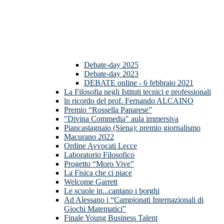
Debate-day 2025
Debate-day 2023
DEBATE online - 6 febbraio 2021
La Filosofia negli Istituti tecnici e professionali
ln ricordo del prof. Fernando ALCAINO
Premio “Rossella Panarese”
"Divina Commedia" aula immersiva
Piancastagnaio (Siena): premio giornalismo
Macurano 2022
Ordine Avvocati Lecce
Laboratorio Filosofico
Progetto “Moro Vive”
La Fisica che ci piace
Welcome Garrett
Le scuole in...cantano i borghi
Ad Alessano i “Campionati Internazionali di
Giochi Matematici”
Finale Young Business Talent