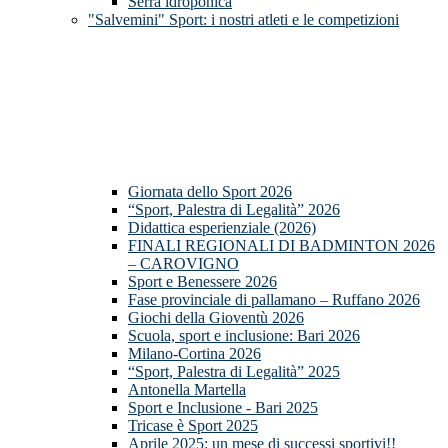
Serra idroponica
"Salvemini" Sport: i nostri atleti e le competizioni
Giornata dello Sport 2026
“Sport, Palestra di Legalità” 2026
Didattica esperienziale (2026)
FINALI REGIONALI DI BADMINTON 2026
– CAROVIGNO
Sport e Benessere 2026
Fase provinciale di pallamano – Ruffano 2026
Giochi della Gioventù 2026
Scuola, sport e inclusione: Bari 2026
Milano-Cortina 2026
“Sport, Palestra di Legalità” 2025
Antonella Martella
Sport e Inclusione - Bari 2025
Tricase è Sport 2025
Aprile 2025: un mese di successi sportivi!!