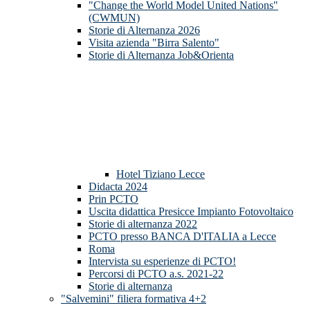
"Change the World Model United Nations"
(CWMUN)
Storie di Alternanza 2026
Visita azienda "Birra Salento"
Storie di Alternanza Job&Orienta
Hotel Tiziano Lecce
Didacta 2024
Prin PCTO
Uscita didattica Presicce Impianto Fotovoltaico
Storie di alternanza 2022
PCTO presso BANCA D'ITALIA a Lecce
Roma
Intervista su esperienze di PCTO!
Percorsi di PCTO a.s. 2021-22
Storie di alternanza
"Salvemini" filiera formativa 4+2