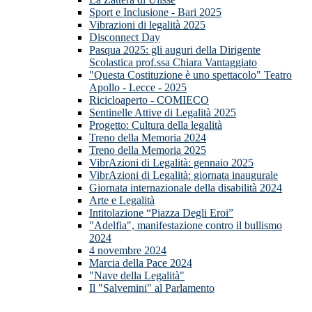
Sport e Inclusione - Bari 2025
Vibrazioni di legalità 2025
Disconnect Day
Pasqua 2025: gli auguri della Dirigente
Scolastica prof.ssa Chiara Vantaggiato
"Questa Costituzione è uno spettacolo" Teatro
Apollo - Lecce - 2025
Ricicloaperto - COMIECO
Sentinelle Attive di Legalità 2025
Progetto: Cultura della legalità
Treno della Memoria 2024
Treno della Memoria 2025
VibrAzioni di Legalità: gennaio 2025
VibrAzioni di Legalità: giornata inaugurale
Giornata internazionale della disabilità 2024
Arte e Legalità
Intitolazione “Piazza Degli Eroi”
"Adelfia", manifestazione contro il bullismo
2024
4 novembre 2024
Marcia della Pace 2024
"Nave della Legalità"
Il "Salvemini" al Parlamento