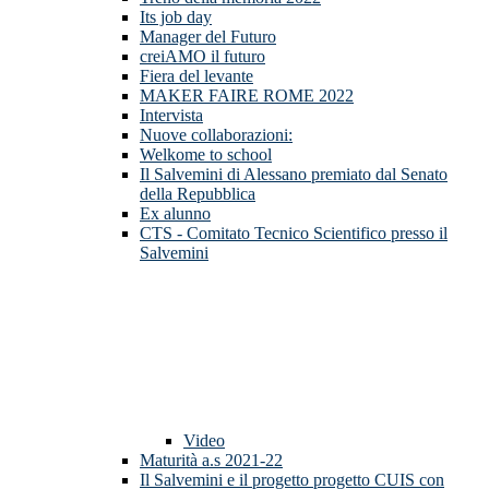
Its job day
Manager del Futuro
creiAMO il futuro
Fiera del levante
MAKER FAIRE ROME 2022
Intervista
Nuove collaborazioni:
Welkome to school
Il Salvemini di Alessano premiato dal Senato
della Repubblica
Ex alunno
CTS - Comitato Tecnico Scientifico presso il
Salvemini
Video
Maturità a.s 2021-22
Il Salvemini e il progetto progetto CUIS con