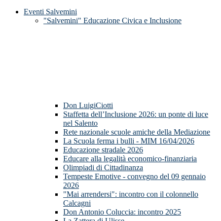
Eventi Salvemini
"Salvemini" Educazione Civica e Inclusione
Don LuigiCiotti
Staffetta dell’Inclusione 2026: un ponte di luce
nel Salento
Rete nazionale scuole amiche della Mediazione
La Scuola ferma i bulli - MIM 16/04/2026
Educazione stradale 2026
Educare alla legalità economico-finanziaria
Olimpiadi di Cittadinanza
Tempeste Emotive - convegno del 09 gennaio
2026
"Mai arrendersi": incontro con il colonnello
Calcagni
Don Antonio Coluccia: incontro 2025
La Zattera di Ulisse