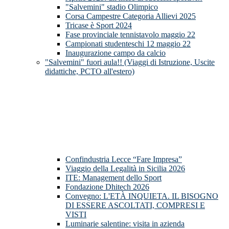
"Salvemini" stadio Olimpico
Corsa Campestre Categoria Allievi 2025
Tricase è Sport 2024
Fase provinciale tennistavolo maggio 22
Campionati studenteschi 12 maggio 22
Inaugurazione campo da calcio
"Salvemini" fuori aula!! (Viaggi di Istruzione, Uscite
didattiche, PCTO all'estero)
Confindustria Lecce “Fare Impresa”
Viaggio della Legalità in Sicilia 2026
ITE: Management dello Sport
Fondazione Dhitech 2026
Convegno: L'ETÀ INQUIETA. IL BISOGNO
DI ESSERE ASCOLTATI, COMPRESI E
VISTI
Luminarie salentine: visita in azienda