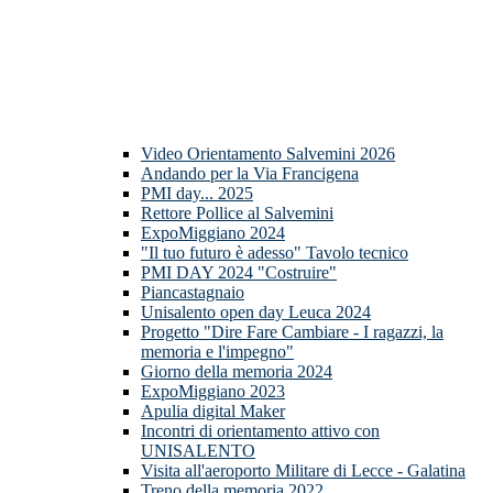
Video Orientamento Salvemini 2026
Andando per la Via Francigena
PMI day... 2025
Rettore Pollice al Salvemini
ExpoMiggiano 2024
"Il tuo futuro è adesso" Tavolo tecnico
PMI DAY 2024 "Costruire"
Piancastagnaio
Unisalento open day Leuca 2024
Progetto "Dire Fare Cambiare - I ragazzi, la
memoria e l'impegno"
Giorno della memoria 2024
ExpoMiggiano 2023
Apulia digital Maker
Incontri di orientamento attivo con
UNISALENTO
Visita all'aeroporto Militare di Lecce - Galatina
Treno della memoria 2022