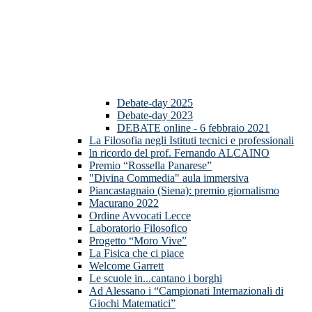
Debate-day 2025
Debate-day 2023
DEBATE online - 6 febbraio 2021
La Filosofia negli Istituti tecnici e professionali
ln ricordo del prof. Fernando ALCAINO
Premio “Rossella Panarese”
"Divina Commedia" aula immersiva
Piancastagnaio (Siena): premio giornalismo
Macurano 2022
Ordine Avvocati Lecce
Laboratorio Filosofico
Progetto “Moro Vive”
La Fisica che ci piace
Welcome Garrett
Le scuole in...cantano i borghi
Ad Alessano i “Campionati Internazionali di
Giochi Matematici”