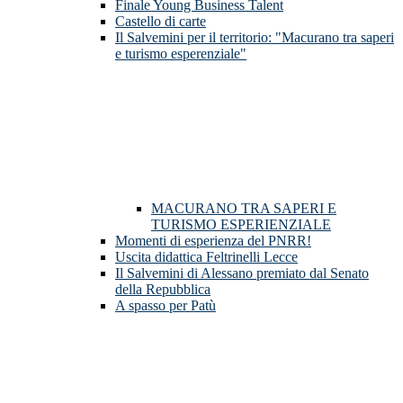
Finale Young Business Talent
Castello di carte
Il Salvemini per il territorio: "Macurano tra saperi
e turismo esperenziale"
MACURANO TRA SAPERI E
TURISMO ESPERIENZIALE
Momenti di esperienza del PNRR!
Uscita didattica Feltrinelli Lecce
Il Salvemini di Alessano premiato dal Senato
della Repubblica
A spasso per Patù