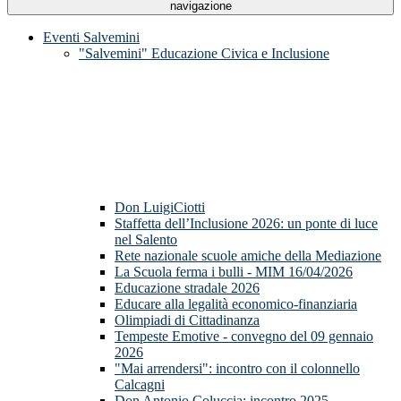
navigazione
Eventi Salvemini
"Salvemini" Educazione Civica e Inclusione
Don LuigiCiotti
Staffetta dell’Inclusione 2026: un ponte di luce
nel Salento
Rete nazionale scuole amiche della Mediazione
La Scuola ferma i bulli - MIM 16/04/2026
Educazione stradale 2026
Educare alla legalità economico-finanziaria
Olimpiadi di Cittadinanza
Tempeste Emotive - convegno del 09 gennaio
2026
"Mai arrendersi": incontro con il colonnello
Calcagni
Don Antonio Coluccia: incontro 2025