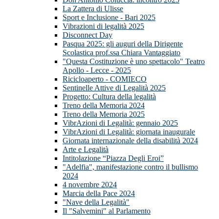
La Zattera di Ulisse
Sport e Inclusione - Bari 2025
Vibrazioni di legalità 2025
Disconnect Day
Pasqua 2025: gli auguri della Dirigente
Scolastica prof.ssa Chiara Vantaggiato
"Questa Costituzione è uno spettacolo" Teatro
Apollo - Lecce - 2025
Ricicloaperto - COMIECO
Sentinelle Attive di Legalità 2025
Progetto: Cultura della legalità
Treno della Memoria 2024
Treno della Memoria 2025
VibrAzioni di Legalità: gennaio 2025
VibrAzioni di Legalità: giornata inaugurale
Giornata internazionale della disabilità 2024
Arte e Legalità
Intitolazione “Piazza Degli Eroi”
"Adelfia", manifestazione contro il bullismo
2024
4 novembre 2024
Marcia della Pace 2024
"Nave della Legalità"
Il "Salvemini" al Parlamento