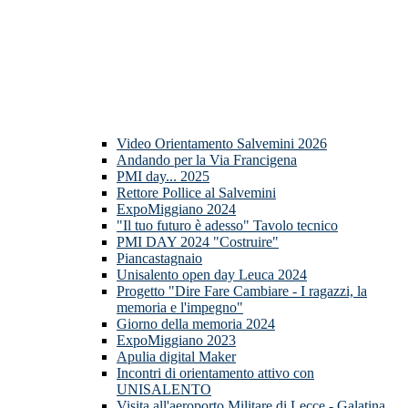
Video Orientamento Salvemini 2026
Andando per la Via Francigena
PMI day... 2025
Rettore Pollice al Salvemini
ExpoMiggiano 2024
"Il tuo futuro è adesso" Tavolo tecnico
PMI DAY 2024 "Costruire"
Piancastagnaio
Unisalento open day Leuca 2024
Progetto "Dire Fare Cambiare - I ragazzi, la
memoria e l'impegno"
Giorno della memoria 2024
ExpoMiggiano 2023
Apulia digital Maker
Incontri di orientamento attivo con
UNISALENTO
Visita all'aeroporto Militare di Lecce - Galatina