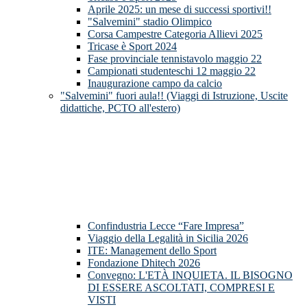
Aprile 2025: un mese di successi sportivi!!
"Salvemini" stadio Olimpico
Corsa Campestre Categoria Allievi 2025
Tricase è Sport 2024
Fase provinciale tennistavolo maggio 22
Campionati studenteschi 12 maggio 22
Inaugurazione campo da calcio
"Salvemini" fuori aula!! (Viaggi di Istruzione, Uscite
didattiche, PCTO all'estero)
Confindustria Lecce “Fare Impresa”
Viaggio della Legalità in Sicilia 2026
ITE: Management dello Sport
Fondazione Dhitech 2026
Convegno: L'ETÀ INQUIETA. IL BISOGNO
DI ESSERE ASCOLTATI, COMPRESI E
VISTI