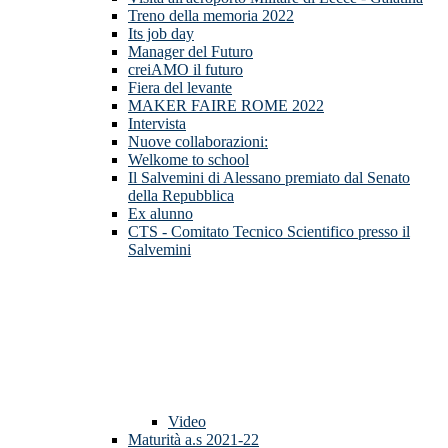
Treno della memoria 2022
Its job day
Manager del Futuro
creiAMO il futuro
Fiera del levante
MAKER FAIRE ROME 2022
Intervista
Nuove collaborazioni:
Welkome to school
Il Salvemini di Alessano premiato dal Senato
della Repubblica
Ex alunno
CTS - Comitato Tecnico Scientifico presso il
Salvemini
Video
Maturità a.s 2021-22