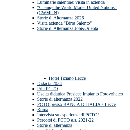
Luminarie salentine: visita in azienda
"Change the World Model United Nations"
(CWMUN)
Storie di Alternanza 2026
Visita azienda "Birra Salento"
Storie di Alternanza Job&Orienta
Hotel Tiziano Lecce
Didacta 2024
Prin PCTO
Uscita didattica Presicce Impianto Fotovoltaico
Storie di alternanza 2022
PCTO presso BANCA D'ITALIA a Lecce
Roma
Intervista su esperienze di PCTO!
Percorsi di PCTO a.s. 2021-22
Storie di alternanza