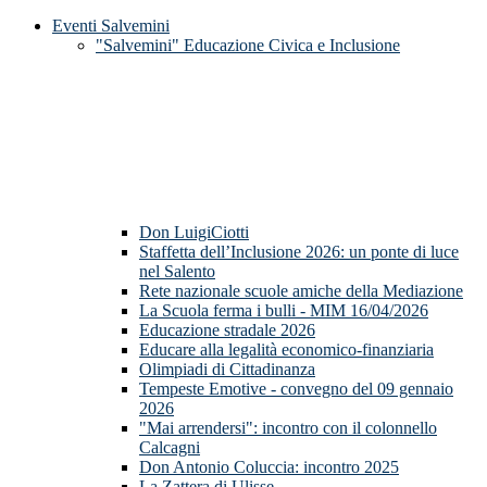
Eventi Salvemini
"Salvemini" Educazione Civica e Inclusione
Don LuigiCiotti
Staffetta dell’Inclusione 2026: un ponte di luce
nel Salento
Rete nazionale scuole amiche della Mediazione
La Scuola ferma i bulli - MIM 16/04/2026
Educazione stradale 2026
Educare alla legalità economico-finanziaria
Olimpiadi di Cittadinanza
Tempeste Emotive - convegno del 09 gennaio
2026
"Mai arrendersi": incontro con il colonnello
Calcagni
Don Antonio Coluccia: incontro 2025
La Zattera di Ulisse