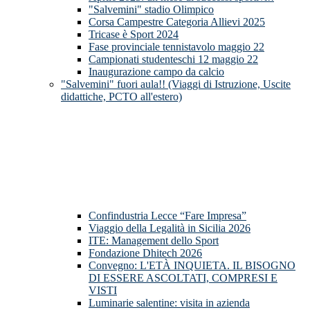
"Salvemini" stadio Olimpico
Corsa Campestre Categoria Allievi 2025
Tricase è Sport 2024
Fase provinciale tennistavolo maggio 22
Campionati studenteschi 12 maggio 22
Inaugurazione campo da calcio
"Salvemini" fuori aula!! (Viaggi di Istruzione, Uscite
didattiche, PCTO all'estero)
Confindustria Lecce “Fare Impresa”
Viaggio della Legalità in Sicilia 2026
ITE: Management dello Sport
Fondazione Dhitech 2026
Convegno: L'ETÀ INQUIETA. IL BISOGNO
DI ESSERE ASCOLTATI, COMPRESI E
VISTI
Luminarie salentine: visita in azienda