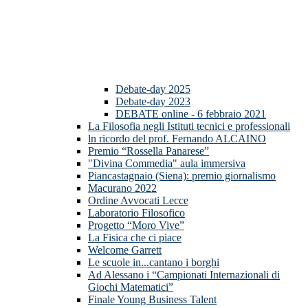
Debate-day 2025
Debate-day 2023
DEBATE online - 6 febbraio 2021
La Filosofia negli Istituti tecnici e professionali
ln ricordo del prof. Fernando ALCAINO
Premio “Rossella Panarese”
"Divina Commedia" aula immersiva
Piancastagnaio (Siena): premio giornalismo
Macurano 2022
Ordine Avvocati Lecce
Laboratorio Filosofico
Progetto “Moro Vive”
La Fisica che ci piace
Welcome Garrett
Le scuole in...cantano i borghi
Ad Alessano i “Campionati Internazionali di
Giochi Matematici”
Finale Young Business Talent