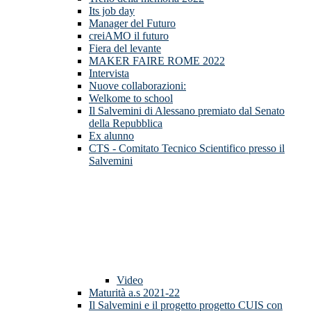
Its job day
Manager del Futuro
creiAMO il futuro
Fiera del levante
MAKER FAIRE ROME 2022
Intervista
Nuove collaborazioni:
Welkome to school
Il Salvemini di Alessano premiato dal Senato
della Repubblica
Ex alunno
CTS - Comitato Tecnico Scientifico presso il
Salvemini
Video
Maturità a.s 2021-22
Il Salvemini e il progetto progetto CUIS con