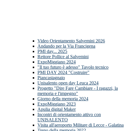
Video Orientamento Salvemini 2026
Andando per la Via Francigena
PMI day... 2025
Rettore Pollice al Salvemini
ExpoMiggiano 2024
"Il tuo futuro è adesso" Tavolo tecnico
PMI DAY 2024 "Costruire"
Piancastagnaio
Unisalento open day Leuca 2024
Progetto "Dire Fare Cambiare - I ragazzi, la
memoria e l'impegno"
Giorno della memoria 2024
ExpoMiggiano 2023
Apulia digital Maker
Incontri di orientamento attivo con
UNISALENTO
Visita all'aeroporto Militare di Lecce - Galatina
Treno della memoria 2022