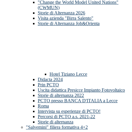
"Change the World Model United Nations"
(CWMUN)
Storie di Alternanza 2026
Visita azienda "Birra Salento"
Storie di Alternanza Job&Orienta
Hotel Tiziano Lecce
Didacta 2024
Prin PCTO
Uscita didattica Presicce Impianto Fotovoltaico
Storie di alternanza 2022
PCTO presso BANCA D'ITALIA a Lecce
Roma
Intervista su esperienze di PCTO!
Percorsi di PCTO a.s. 2021-22
Storie di alternanza
"Salvemini" filiera formativa 4+2