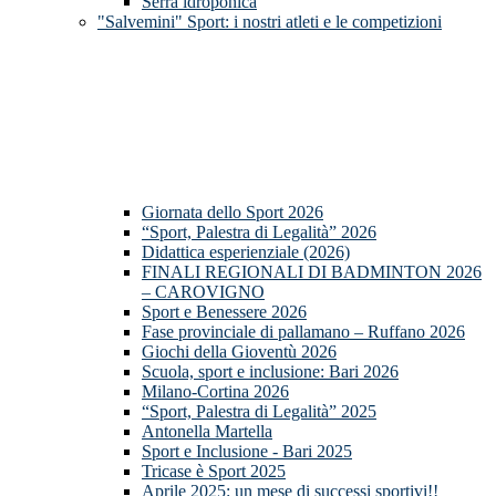
Serra idroponica
"Salvemini" Sport: i nostri atleti e le competizioni
Giornata dello Sport 2026
“Sport, Palestra di Legalità” 2026
Didattica esperienziale (2026)
FINALI REGIONALI DI BADMINTON 2026
– CAROVIGNO
Sport e Benessere 2026
Fase provinciale di pallamano – Ruffano 2026
Giochi della Gioventù 2026
Scuola, sport e inclusione: Bari 2026
Milano-Cortina 2026
“Sport, Palestra di Legalità” 2025
Antonella Martella
Sport e Inclusione - Bari 2025
Tricase è Sport 2025
Aprile 2025: un mese di successi sportivi!!