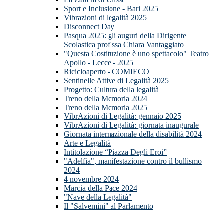
Sport e Inclusione - Bari 2025
Vibrazioni di legalità 2025
Disconnect Day
Pasqua 2025: gli auguri della Dirigente
Scolastica prof.ssa Chiara Vantaggiato
"Questa Costituzione è uno spettacolo" Teatro
Apollo - Lecce - 2025
Ricicloaperto - COMIECO
Sentinelle Attive di Legalità 2025
Progetto: Cultura della legalità
Treno della Memoria 2024
Treno della Memoria 2025
VibrAzioni di Legalità: gennaio 2025
VibrAzioni di Legalità: giornata inaugurale
Giornata internazionale della disabilità 2024
Arte e Legalità
Intitolazione “Piazza Degli Eroi”
"Adelfia", manifestazione contro il bullismo
2024
4 novembre 2024
Marcia della Pace 2024
"Nave della Legalità"
Il "Salvemini" al Parlamento