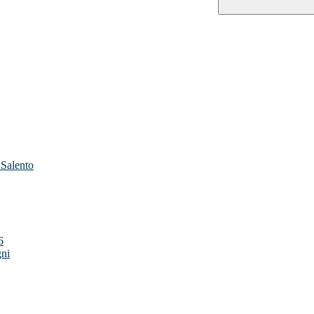
 Salento
6
gni