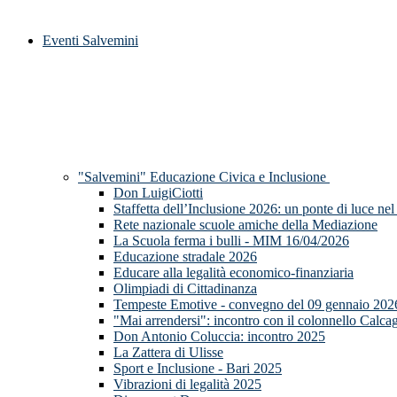
Eventi Salvemini
"Salvemini" Educazione Civica e Inclusione
Don LuigiCiotti
Staffetta dell’Inclusione 2026: un ponte di luce nel
Rete nazionale scuole amiche della Mediazione
La Scuola ferma i bulli - MIM 16/04/2026
Educazione stradale 2026
Educare alla legalità economico-finanziaria
Olimpiadi di Cittadinanza
Tempeste Emotive - convegno del 09 gennaio 202
"Mai arrendersi": incontro con il colonnello Calca
Don Antonio Coluccia: incontro 2025
La Zattera di Ulisse
Sport e Inclusione - Bari 2025
Vibrazioni di legalità 2025