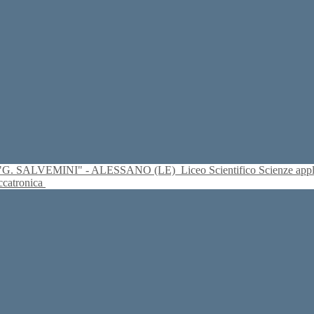
S. "G. SALVEMINI" - ALESSANO (LE)
Liceo Scientifico Scienze ap
eccatronica