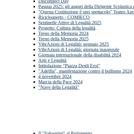
Disconnect Day
Pasqua 2025: gli auguri della Dirigente Scolastica
"Questa Costituzione è uno spettacolo" Teatro Apo
Ricicloaperto - COMIECO
Sentinelle Attive di Legalità 2025
Progetto: Cultura della legalità
Treno della Memoria 2024
Treno della Memoria 2025
VibrAzioni di Legalità: gennaio 2025
VibrAzioni di Legalità: giornata inaugurale
Giornata internazionale della disabilità 2024
Arte e Legalità
Intitolazione “Piazza Degli Eroi”
"Adelfia", manifestazione contro il bullismo 2024
4 novembre 2024
Marcia della Pace 2024
"Nave della Legalità"
Il "Salvemini" al Parlamento