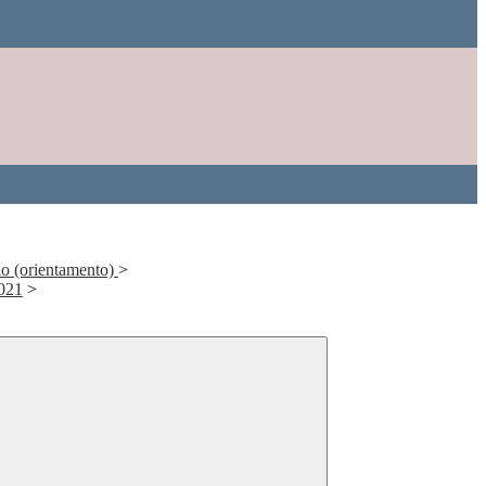
rio (orientamento)
>
021
>