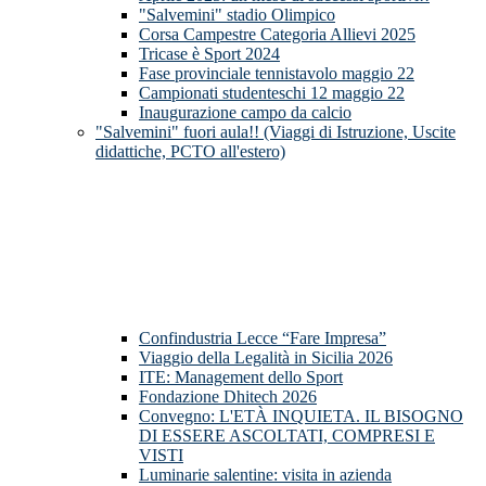
"Salvemini" stadio Olimpico
Corsa Campestre Categoria Allievi 2025
Tricase è Sport 2024
Fase provinciale tennistavolo maggio 22
Campionati studenteschi 12 maggio 22
Inaugurazione campo da calcio
"Salvemini" fuori aula!! (Viaggi di Istruzione, Uscite
didattiche, PCTO all'estero)
Confindustria Lecce “Fare Impresa”
Viaggio della Legalità in Sicilia 2026
ITE: Management dello Sport
Fondazione Dhitech 2026
Convegno: L'ETÀ INQUIETA. IL BISOGNO
DI ESSERE ASCOLTATI, COMPRESI E
VISTI
Luminarie salentine: visita in azienda