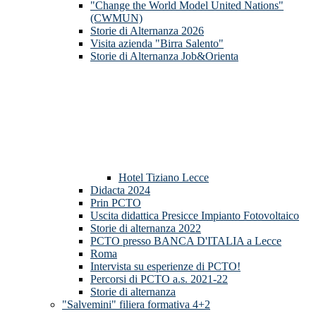
"Change the World Model United Nations"
(CWMUN)
Storie di Alternanza 2026
Visita azienda "Birra Salento"
Storie di Alternanza Job&Orienta
Hotel Tiziano Lecce
Didacta 2024
Prin PCTO
Uscita didattica Presicce Impianto Fotovoltaico
Storie di alternanza 2022
PCTO presso BANCA D'ITALIA a Lecce
Roma
Intervista su esperienze di PCTO!
Percorsi di PCTO a.s. 2021-22
Storie di alternanza
"Salvemini" filiera formativa 4+2