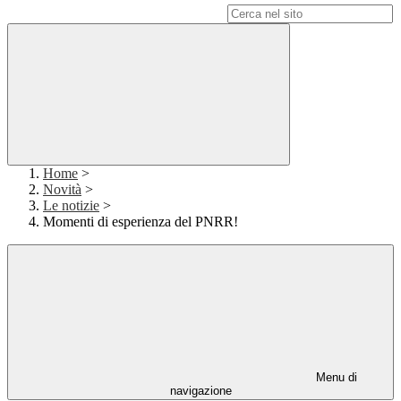
Campo di ricerca per le pagine del sito
Home
>
Novità
>
Le notizie
>
Momenti di esperienza del PNRR!
Menu di
navigazione