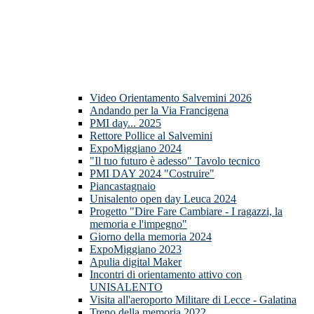
Video Orientamento Salvemini 2026
Andando per la Via Francigena
PMI day... 2025
Rettore Pollice al Salvemini
ExpoMiggiano 2024
"Il tuo futuro è adesso" Tavolo tecnico
PMI DAY 2024 "Costruire"
Piancastagnaio
Unisalento open day Leuca 2024
Progetto "Dire Fare Cambiare - I ragazzi, la
memoria e l'impegno"
Giorno della memoria 2024
ExpoMiggiano 2023
Apulia digital Maker
Incontri di orientamento attivo con
UNISALENTO
Visita all'aeroporto Militare di Lecce - Galatina
Treno della memoria 2022