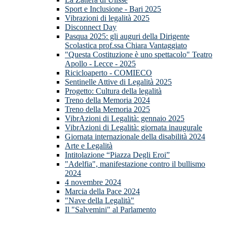
Sport e Inclusione - Bari 2025
Vibrazioni di legalità 2025
Disconnect Day
Pasqua 2025: gli auguri della Dirigente
Scolastica prof.ssa Chiara Vantaggiato
"Questa Costituzione è uno spettacolo" Teatro
Apollo - Lecce - 2025
Ricicloaperto - COMIECO
Sentinelle Attive di Legalità 2025
Progetto: Cultura della legalità
Treno della Memoria 2024
Treno della Memoria 2025
VibrAzioni di Legalità: gennaio 2025
VibrAzioni di Legalità: giornata inaugurale
Giornata internazionale della disabilità 2024
Arte e Legalità
Intitolazione “Piazza Degli Eroi”
"Adelfia", manifestazione contro il bullismo
2024
4 novembre 2024
Marcia della Pace 2024
"Nave della Legalità"
Il "Salvemini" al Parlamento