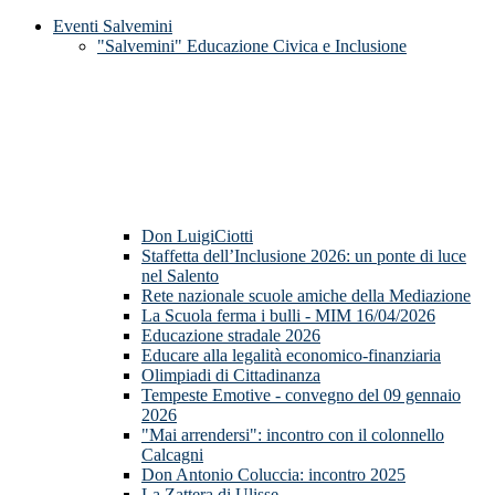
Eventi Salvemini
"Salvemini" Educazione Civica e Inclusione
Don LuigiCiotti
Staffetta dell’Inclusione 2026: un ponte di luce
nel Salento
Rete nazionale scuole amiche della Mediazione
La Scuola ferma i bulli - MIM 16/04/2026
Educazione stradale 2026
Educare alla legalità economico-finanziaria
Olimpiadi di Cittadinanza
Tempeste Emotive - convegno del 09 gennaio
2026
"Mai arrendersi": incontro con il colonnello
Calcagni
Don Antonio Coluccia: incontro 2025
La Zattera di Ulisse