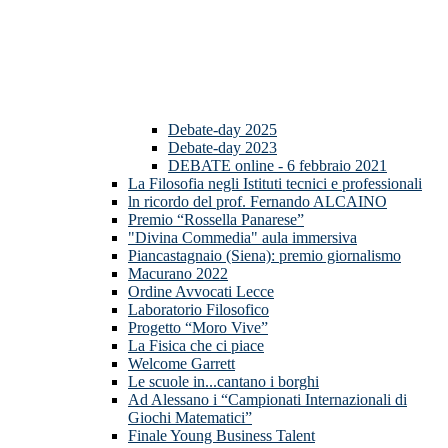
Debate-day 2025
Debate-day 2023
DEBATE online - 6 febbraio 2021
La Filosofia negli Istituti tecnici e professionali
ln ricordo del prof. Fernando ALCAINO
Premio “Rossella Panarese”
"Divina Commedia" aula immersiva
Piancastagnaio (Siena): premio giornalismo
Macurano 2022
Ordine Avvocati Lecce
Laboratorio Filosofico
Progetto “Moro Vive”
La Fisica che ci piace
Welcome Garrett
Le scuole in...cantano i borghi
Ad Alessano i “Campionati Internazionali di
Giochi Matematici”
Finale Young Business Talent