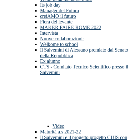
Its job day
Manager del Futuro
creiAMO il futuro
Fiera del levante
MAKER FAIRE ROME 2022
Intervista
Nuove collaborazioni:
Welkome to school
Il Salvemini di Alessano premiato dal Senato
della Repubblica
Ex alunno
CTS - Comitato Tecnico Scientifico presso il
Salvemini
Video
Maturità a.s 2021-22
Il Salvemini e il progetto progetto CUIS con