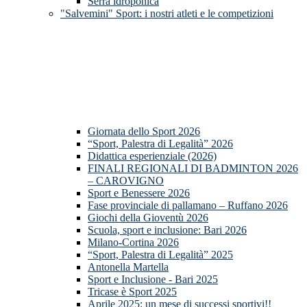
Serra idroponica
"Salvemini" Sport: i nostri atleti e le competizioni
Giornata dello Sport 2026
“Sport, Palestra di Legalità” 2026
Didattica esperienziale (2026)
FINALI REGIONALI DI BADMINTON 2026
– CAROVIGNO
Sport e Benessere 2026
Fase provinciale di pallamano – Ruffano 2026
Giochi della Gioventù 2026
Scuola, sport e inclusione: Bari 2026
Milano-Cortina 2026
“Sport, Palestra di Legalità” 2025
Antonella Martella
Sport e Inclusione - Bari 2025
Tricase è Sport 2025
Aprile 2025: un mese di successi sportivi!!