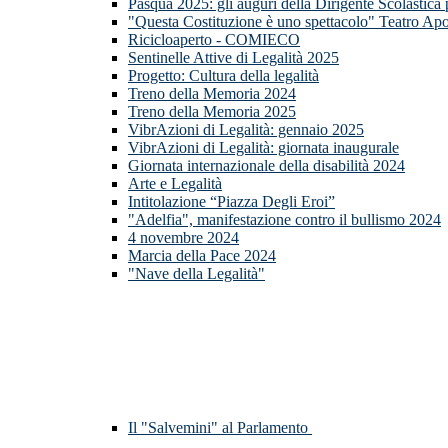
Pasqua 2025: gli auguri della Dirigente Scolastica
"Questa Costituzione è uno spettacolo" Teatro Apo
Ricicloaperto - COMIECO
Sentinelle Attive di Legalità 2025
Progetto: Cultura della legalità
Treno della Memoria 2024
Treno della Memoria 2025
VibrAzioni di Legalità: gennaio 2025
VibrAzioni di Legalità: giornata inaugurale
Giornata internazionale della disabilità 2024
Arte e Legalità
Intitolazione “Piazza Degli Eroi”
"Adelfia", manifestazione contro il bullismo 2024
4 novembre 2024
Marcia della Pace 2024
"Nave della Legalità"
Il "Salvemini" al Parlamento