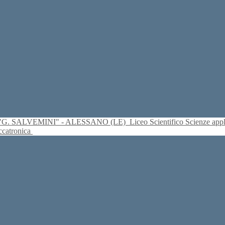
S. "G. SALVEMINI" - ALESSANO (LE)
Liceo Scientifico Scienze ap
eccatronica