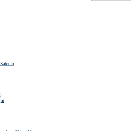
 Salento
6
gni