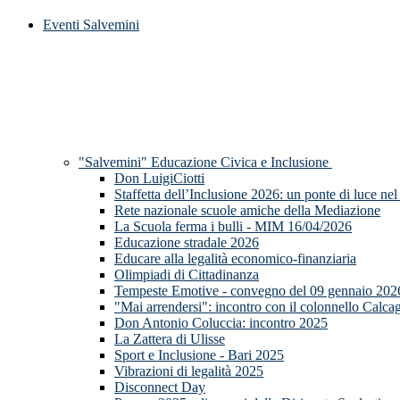
Eventi Salvemini
"Salvemini" Educazione Civica e Inclusione
Don LuigiCiotti
Staffetta dell’Inclusione 2026: un ponte di luce nel
Rete nazionale scuole amiche della Mediazione
La Scuola ferma i bulli - MIM 16/04/2026
Educazione stradale 2026
Educare alla legalità economico-finanziaria
Olimpiadi di Cittadinanza
Tempeste Emotive - convegno del 09 gennaio 202
"Mai arrendersi": incontro con il colonnello Calca
Don Antonio Coluccia: incontro 2025
La Zattera di Ulisse
Sport e Inclusione - Bari 2025
Vibrazioni di legalità 2025
Disconnect Day