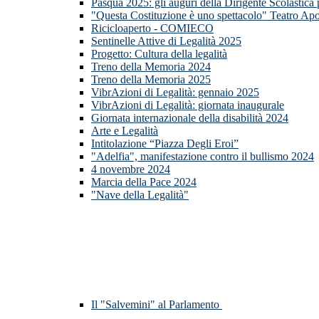
Pasqua 2025: gli auguri della Dirigente Scolastica
"Questa Costituzione è uno spettacolo" Teatro Apo
Ricicloaperto - COMIECO
Sentinelle Attive di Legalità 2025
Progetto: Cultura della legalità
Treno della Memoria 2024
Treno della Memoria 2025
VibrAzioni di Legalità: gennaio 2025
VibrAzioni di Legalità: giornata inaugurale
Giornata internazionale della disabilità 2024
Arte e Legalità
Intitolazione “Piazza Degli Eroi”
"Adelfia", manifestazione contro il bullismo 2024
4 novembre 2024
Marcia della Pace 2024
"Nave della Legalità"
Il "Salvemini" al Parlamento