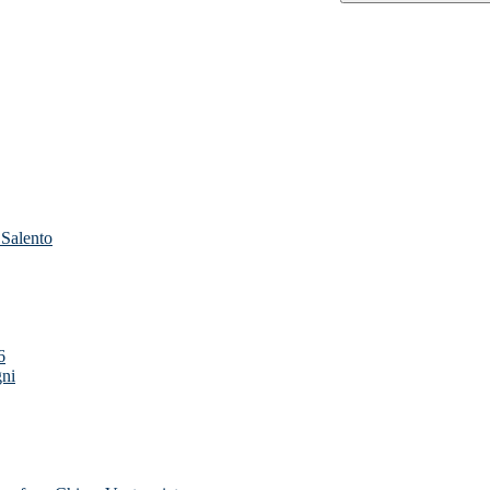
 Salento
6
gni