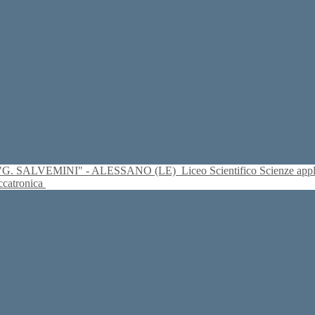
S. "G. SALVEMINI" - ALESSANO (LE)
Liceo Scientifico Scienze ap
eccatronica