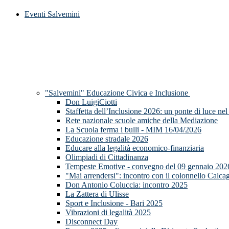
Eventi Salvemini
"Salvemini" Educazione Civica e Inclusione
Don LuigiCiotti
Staffetta dell’Inclusione 2026: un ponte di luce nel
Rete nazionale scuole amiche della Mediazione
La Scuola ferma i bulli - MIM 16/04/2026
Educazione stradale 2026
Educare alla legalità economico-finanziaria
Olimpiadi di Cittadinanza
Tempeste Emotive - convegno del 09 gennaio 202
"Mai arrendersi": incontro con il colonnello Calca
Don Antonio Coluccia: incontro 2025
La Zattera di Ulisse
Sport e Inclusione - Bari 2025
Vibrazioni di legalità 2025
Disconnect Day