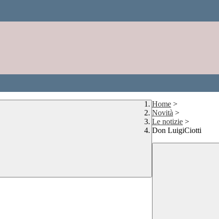
Home
>
Novità
>
Le notizie
>
Don LuigiCiotti